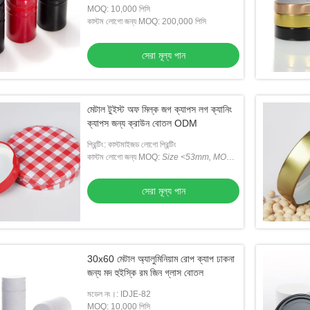
MOQ: 10,000 পিসি
কাস্টম লোগো জন্য MOQ: 200,000 পিসি
সেরা মূল্য পান
 সিডিএল B64 পানীয় ক্যান
গোল্ড সিলভার টুইস্ট অফ জার লিডস 38mm Lug
থ্রেডে
Cap কাস্টমাইজড
অ্যাল
মেটাল টুইস্ট অফ মিল্ক জগ ক্যাপস লগ ক্যানিং
ক্যাপস জন্য ক্রাউন বোতল ODM
েরা মূল্য পান
সেরা মূল্য পান
প্রিন্টিং: কাস্টমাইজড লোগো প্রিন্টিং
কাস্টম লোগো জন্য MOQ:
Size <53mm, MOQ
Is 50K;
সাইজ <53 মিমি, MOQ 50K;
Size
>53mm, MOQ Is 30K
সেরা মূল্য পান
30x60 মেটাল অ্যালুমিনিয়াম রোপ ক্যাপ ঢাকনা
জন্য মদ হুইস্কি রম জিন গ্লাস বোতল
মডেল নং।: IDJE-82
MOQ: 10,000 পিসি