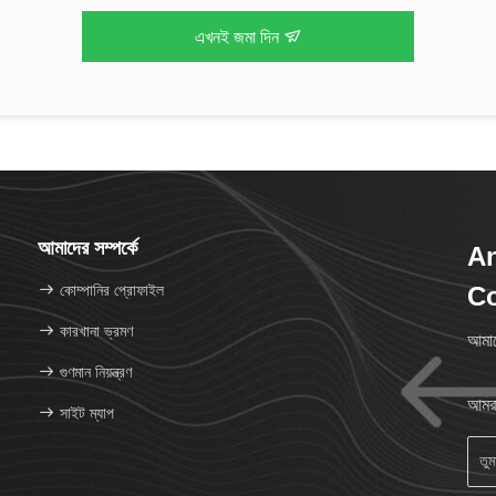
এখনই জমা দিন
আমাদের সম্পর্কে
An
কোম্পানির প্রোফাইল
Co
কারখানা ভ্রমণ
আমাদ
গুণমান নিয়ন্ত্রণ
আমরা
সাইট ম্যাপ