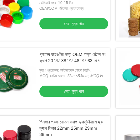
ডেলিভারি সময়: 10-15 দিন
OEM/ODM পরিষেবা: গ্রহণযোগ্য
সেরা মূল্য পান
গ্লাসের জারগুলির জন্য OEM বাল্ক মেটাল লগ
ক্যাপ 20 মিমি 38 মিমি 48 মিমি 63 মিমি
মুদ্রণ প্রয়োজন: কাস্টমাইজড লোগো প্রিন্টিং
MOQ-কাস্টম লোগো:
Size <53mm, MOQ Is
50K;
সাইজ <53 মিমি, MOQ 50K;
Size
>53mm, MOQ Is 30K
সেরা মূল্য পান
পিলফার প্রুফ বোতল ক্যাপ অ্যালুমিনিয়াম স্ক্রু
ক্যাপ লিনার 22mm 25mm 29mm
38mm