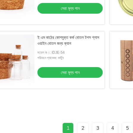
সেরা মূল্য পান
ই এম কাঠের কোপযুক্ত কর্ক বোতল টপস গ্লাস
ওয়াইন বোতল জন্য ক্যাপ
মডেল নং।: IDJE-54
পরিবহন প্যাকেজ: কার্টুন
সেরা মূল্য পান
1
2
3
4
5