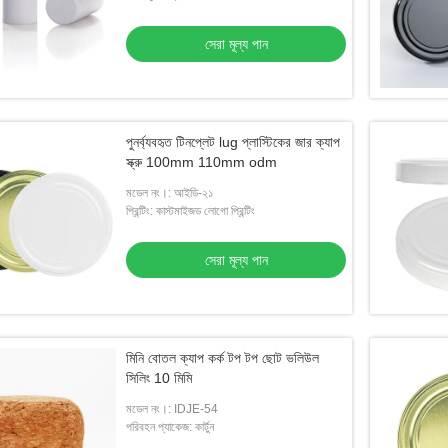
সেরা মূল্য পান
পুনর্ব্যবহৃত টিনপ্লেট lug প্লাস্টিকের জার ক্যাপ
স্ক্রু 100mm 110mm odm
মডেল নং।: আইডি-২১
প্রিন্টিং: কাস্টমাইজড লোগো প্রিন্টিং
সেরা মূল্য পান
মিনি বোতল ক্যাপ কর্ক টপ টপ ছোট ভলিউল
সিলিং 10 মিমি
মডেল নং।: IDJE-54
পরিবহন প্যাকেজ: কার্টুন