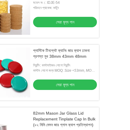
মডেল নং।: IDJE-54
পরিবহন প্যাকেজ: কার্টুন
সেরা মূল্য পান
প্লাস্টিক টিনপ্লেট ক্যানিং জার ক্যাপ ঢাকনা
প্রশস্ত মুখ 38mm 43mm 48mm
প্রিন্টিং: কাস্টমাইজড লোগো প্রিন্টিং
কাস্টম লোগো জন্য MOQ:
Size <53mm, MOQ
Is 50K;
সাইজ <53 মিমি, MOQ 50K;
Size
>53mm, MOQ Is 30K
সেরা মূল্য পান
82mm Mason Jar Glass Lid
Replacement Tinplate Cap In Bulk
(৮২ মিমি মেসন জার গ্লাস ক্যাপ প্রতিস্থাপন)