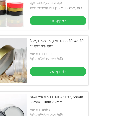
প্রিন্টিং: কাস্টমাইজড লোগো প্রিন্টিং
কাস্টম লোগো জন্য MOQ:
Size <53mm, MOQ
Is 50K;
সাইজ <53 মিমি, MOQ 50K;
Size
>53mm, MOQ Is 30K
সেরা মূল্য পান
ড মেটাল সোডা বোতল ক্যাপ গ্লাস দুধ বোতল টপস
ওয়াইন গ্লাস বোতল জন্য 18mm 25mm 
ুমিনিয়াম 13mm-104mm
Ropp অ্যালুমিনিয়াম বোতল ক্যাপ
টিনপ্লেট জারের জন্য সোনার 53 মিমি 43 মিমি
লগ ক্যাপ বন্ধ ক্যাপ
সেরা মূল্য পান
সেরা মূল্য পান
মডেল নং।: IDJE-03
প্রিন্টিং: কাস্টমাইজড লোগো প্রিন্টিং
সেরা মূল্য পান
বোতল স্পাইস জার ঢাকনা কালো ধাতু 58mm
63mm 70mm 82mm
মডেল নং।: আইডি-২১
প্রিন্টিং: কাস্টমাইজড লোগো প্রিন্টিং