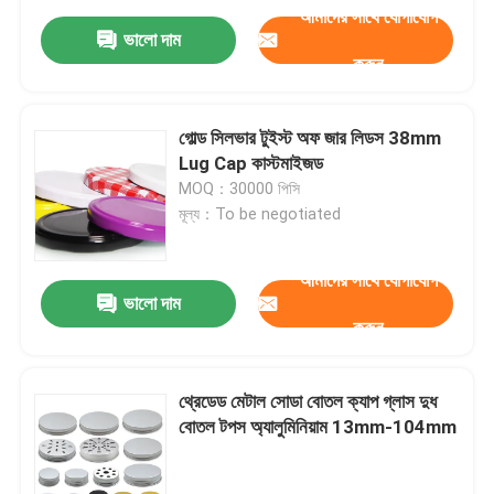
আমাদের সাথে যোগাযোগ
ভালো দাম
করুন
গোল্ড সিলভার টুইস্ট অফ জার লিডস 38mm
Lug Cap কাস্টমাইজড
MOQ：30000 পিসি
মূল্য：To be negotiated
আমাদের সাথে যোগাযোগ
ভালো দাম
করুন
থ্রেডেড মেটাল সোডা বোতল ক্যাপ গ্লাস দুধ
বোতল টপস অ্যালুমিনিয়াম 13mm-104mm