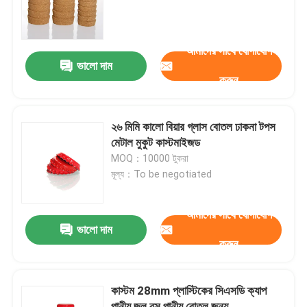
কারখানা ভ্রমণ
আমাদের সাথে যোগাযোগ
ভালো দাম
করুন
মান নিয়ন্ত্রণ
আমাদের সাথে যোগাযোগ করুন
২৬ মিমি কালো বিয়ার গ্লাস বোতল ঢাকনা টপস
মেটাল মুকুট কাস্টমাইজড
MOQ：10000 টুকরা
উদ্ধৃতির জন্য আবেদন
মূল্য：To be negotiated
কাচের বোতল
আমাদের সাথে যোগাযোগ
ভালো দাম
করুন
গ্লাসের জার
কাস্টম 28mm প্লাস্টিকের সিএসডি ক্যাপ
গ্লাস কাপ
পানীয় জল রস পানীয় বোতল জন্য