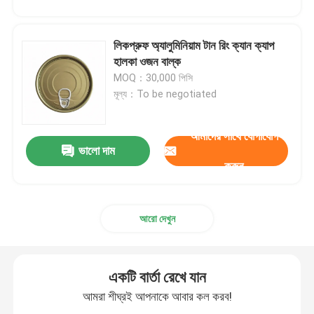
লিকপ্রুফ অ্যালুমিনিয়াম টান রিং ক্যান ক্যাপ
হালকা ওজন বাল্ক
MOQ：30,000 পিসি
মূল্য：To be negotiated
আমাদের সাথে যোগাযোগ
ভালো দাম
করুন
আরো দেখুন
একটি বার্তা রেখে যান
আমরা শীঘ্রই আপনাকে আবার কল করব!