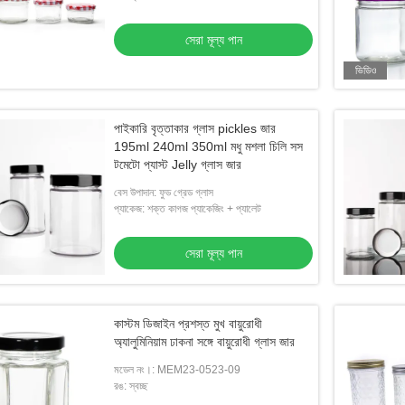
সেরা মূল্য পান
ভিডিও
পাইকারি বৃত্তাকার গ্লাস pickles জার
195ml 240ml 350ml মধু মশলা চিলি সস
টমেটো প্যাস্ট Jelly গ্লাস জার
বেস উপাদান: ফুড গ্রেড গ্লাস
প্যাকেজ: শক্ত কাগজ প্যাকেজিং + প্যালেট
সেরা মূল্য পান
কাস্টম ডিজাইন প্রশস্ত মুখ বায়ুরোধী
অ্যালুমিনিয়াম ঢাকনা সঙ্গে বায়ুরোধী গ্লাস জার
মডেল নং।: MEM23-0523-09
রঙ: স্বচ্ছ