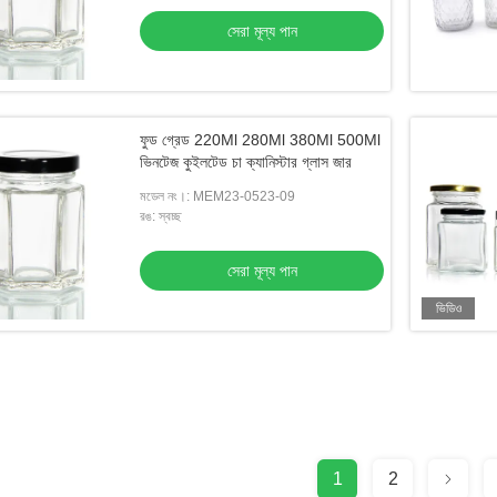
সেরা মূল্য পান
ফুড গ্রেড 220Ml 280Ml 380Ml 500Ml
ভিনটেজ কুইলটেড চা ক্যানিস্টার গ্লাস জার
মডেল নং।: MEM23-0523-09
রঙ: স্বচ্ছ
সেরা মূল্য পান
ভিডিও
1
2