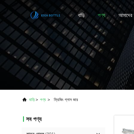
বাড়ি
পণ্য
আমাদের স
বাড়ি
>
পণ্য
>
ফ্রিজিং গ্লাস জার
সব পণ্য