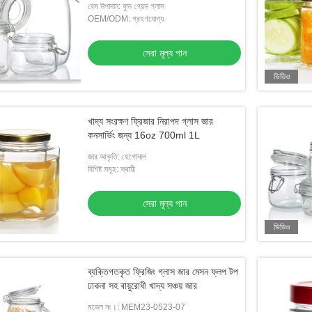
বেস উপাদান: ফুড গ্রেড গ্লাস
OEM/ODM: গ্রহণযোগ্য
সেরা মূল্য পান
ভিডিও
খাদ্য সংরক্ষণ ফ্রিজার নিরাপদ গ্লাস জার
কনসার্ভিং জন্য 16oz 700ml 1L
জার আকৃতি: হেগোনাল
বিশিষ্ট সমূহ: স্থায়ী
সেরা মূল্য পান
ভিডিও
ব্যক্তিগতকৃত ফ্রিজিং গ্লাস জার মেসন ফ্লপ টপ
ঢাকনা সহ বায়ুরোধী খাদ্য সঞ্চয় জার
মডেল নং।: MEM23-0523-07