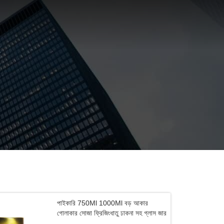
পাইকারি 750Ml 1000Ml বড় আকার
গোলাকার সোজা ফ্রিজিংধাতু ঢাকনা সহ গ্লাস জার