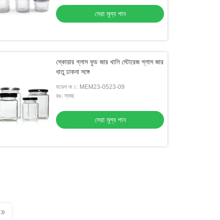
সেরা মূল্য পান
স্কোয়ার গ্লাস ফুড জার খালি স্টোরেজ গ্লাস জার
ধাতু ঢাকনা সঙ্গে
মডেল নং।: MEM23-0523-09
রঙ: স্বচ্ছ
সেরা মূল্য পান