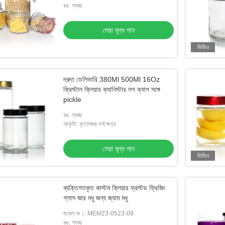
রঙ: স্বচ্ছ
সেরা মূল্য পান
ভিডিও
দ্রুত ডেলিভারি 380Ml 500Ml 16Oz
ক্রিস্টাল ক্লিয়ার ক্যানিস্টার লগ ক্যাপ সঙ্গে
pickle
রঙ: স্বচ্ছ
আকৃতি: বৃত্তাকার বর্গক্ষেত্র
সেরা মূল্য পান
ভিডিও
ব্যক্তিগতকৃত কাস্টম ক্লিয়ার ফ্রস্টড ফ্রিজিং
গ্লাস জার মধু জন্য জ্যাম মধু
মডেল নং।: MEM23-0523-09
রঙ: স্বচ্ছ