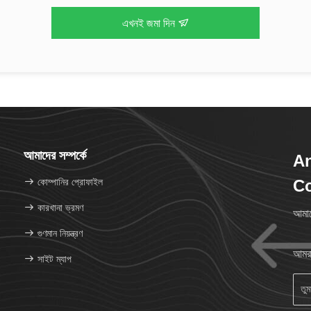
এখনই জমা দিন
আমাদের সম্পর্কে
An
কোম্পানির প্রোফাইল
Co
কারখানা ভ্রমণ
আমাদ
গুণমান নিয়ন্ত্রণ
আমরা
সাইট ম্যাপ