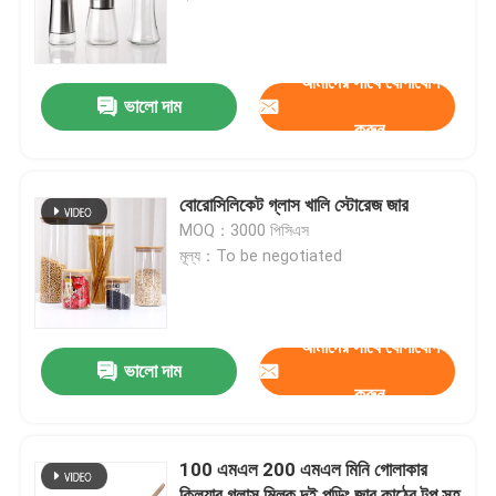
কারখানা ভ্রমণ
আমাদের সাথে যোগাযোগ
ভালো দাম
করুন
মান নিয়ন্ত্রণ
আমাদের সাথে যোগাযোগ করুন
বোরোসিলিকেট গ্লাস খালি স্টোরেজ জার
MOQ：3000 পিসিএস
মূল্য：To be negotiated
উদ্ধৃতির জন্য আবেদন
কাচের বোতল
আমাদের সাথে যোগাযোগ
ভালো দাম
করুন
গ্লাসের জার
100 এমএল 200 এমএল মিনি গোলাকার
গ্লাস কাপ
ক্লিয়ার গ্লাস মিল্ক দই পুডিং জার কাঠের টপ সহ