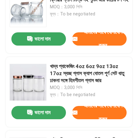
MOQ：3,000 পিসি
মূল্য：To be negotiated
জার বোতল ক্যাপ
আমাদের সাথে যোগাযোগ
গৃহস্থালি গ্লাসওয়্যার
ভালো দাম
করুন
খাদ্য প্যাকেজিং 4oz 6oz 9oz 13oz
17oz স্বচ্ছ গ্লাস ক্যাপ বোতল পূর্ণ সেট ধাতু
ঢাকনা সঙ্গে হিমশীতল গ্লাস জার
MOQ：3,000 পিসি
মূল্য：To be negotiated
আমাদের সাথে যোগাযোগ
ভালো দাম
করুন