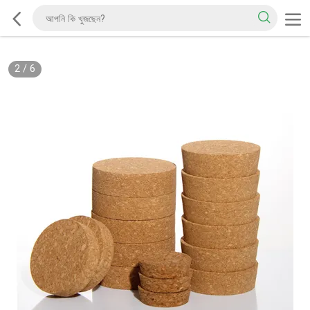
2
/
6