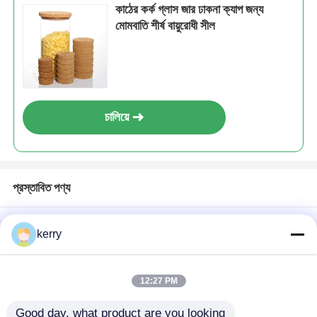
কাঠের কর্ক গ্লাস জার ঢাকনা ক্যাপ জন্য
মোমবাতি শীর্ষ বায়ুরোধী সীল
চালিয়ে
প্রস্তাবিত পণ্য
kerry
বাড়ি
আমাদের সম্পর্কে
আমাদের সাথে যোগাযোগ করুন
Desktop Site
সাইট ম্যাপ
গোপনীয়তা নীতি
12:27 PM
Good day, what product are you looking 
গুণ
কাচের বোতল
চীন কারখানা.Copyright © 2026 Anhui