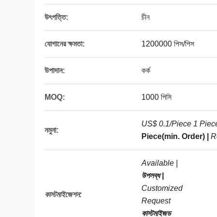
উৎপত্তি:
চীন
যোগানের ক্ষমতা:
1200000 পিস/পিস
উপাদান:
কর্ক
MOQ:
1000 পিসি
US$ 0.1/Piece 1 Piece
নমুনা:
Piece(min. Order) |
R
Available |
উপলব্ধ |
Customized
কাস্টমাইজেশন:
Request
কাস্টমাইজড