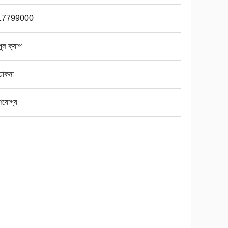
17799000
পুল ক্যাপ
 ঢাকনা
ণযোগ্য