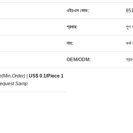
এইচএস কোড:
85
প্রকার:
পুশ 
নাম:
কর্ক
OEM/ODM:
গ্রহ
(Min.Order) |
US$ 0.1/Piece 1
equest Samp