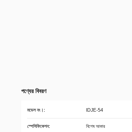
পণ্যের বিবরণ
মডেল নং।:
IDJE-54
স্পেসিফিকেশন:
বিশেষ আকার