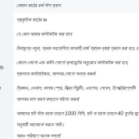
কোমল কাঠের কর্ক স্টপ ক্যাপ
প্রাকৃতিক কাঠের রঙ
যে কোন আকার কাস্টমাইজ করা যাবে
বিনামূল্যে নমুনা, প্রথম সহযোগিতা মালবাহী চার্জ গ্রাহক দ্বারা প্রদান করা হব
বোতল লোগো এবং কার্টন লোগো ক্লায়েন্টের অনুরোধে কাস্টমাইজ করা হবে,
টিং
স্বাগতম কাস্টমাইজড, আপনার লোগো অনন্য করুন!
র
ফ্রিজড, ডেকাল, কালার স্প্রে, স্ক্রিন প্রিন্টিং, এনগেভ, লেবেল, ইলেক্ট্রোপ্লেটিং
আপনার ভাল ধারণা বাস্তবে পরিণত করুন!
আমাদের যদি স্টক থাকে তাহলে 1000 পিসি, যদি না থাকে তাহলে 40 ফুটের কন
অনুযায়ী আলোচনা করতে পারি।
আরও পরিমাণে অনেক সস্তা!