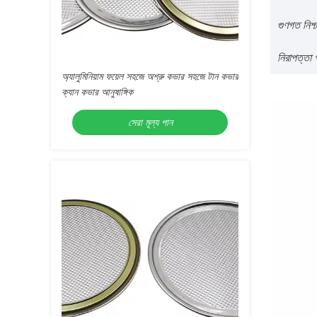
গুণগত নিশ্চ
নিরাপত্তা গ্
অ্যালুমিনিয়াম ফয়েল সহজে অশ্রু কভার সহজে টান কভার
ক্যান কভার আনুষাঙ্গিক
সেরা মূল্য পান