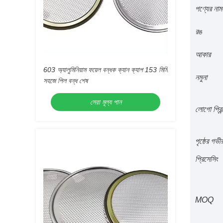
পণ্যের নাম
রঙ
আকার
603 অ্যালুমিনিয়াম ফয়েল বন্ধক ক্যান ক্যাপ 153 মিমি
নমুনা
সহজে পিল বন্ধ শেষ
সেরা মূল্য পান
লোগো প্রিন্
পৃষ্ঠের গভী
প্রিসেসিং
MOQ