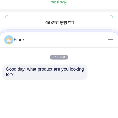
আরো দেখুন
এর সেরা মূল্য পান
মেটাল টুইস্ট অফ মিল্ক জগ ক্যাপস লগ ক্যানিং
Frank
ক্যাপস জন্য ক্রাউন বোতল ODM
1:30 PM
Good day, what product are you looking 
for?
চালিয়ে
প্রস্তাবিত পণ্য