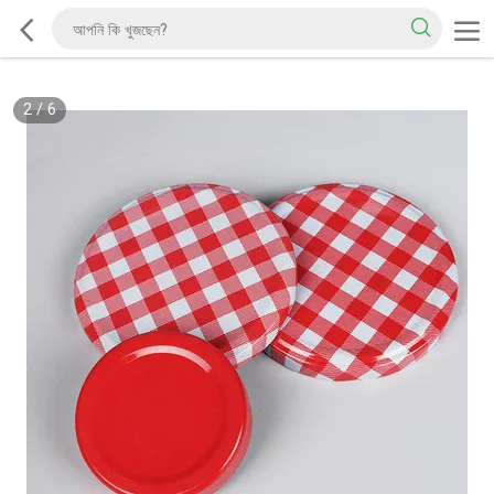
2
/
6