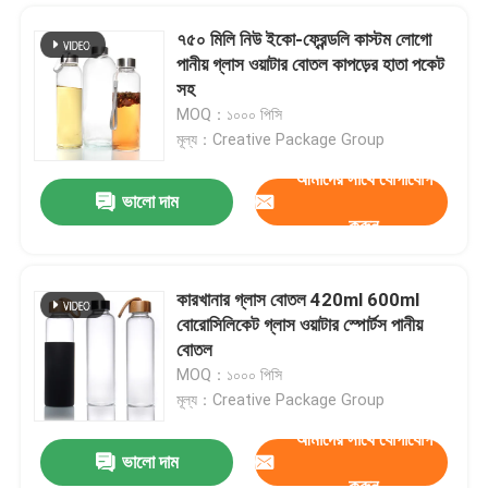
৭৫০ মিলি নিউ ইকো-ফ্রেন্ডলি কাস্টম লোগো
পানীয় গ্লাস ওয়াটার বোতল কাপড়ের হাতা পকেট
সহ
MOQ：১০০০ পিসি
মূল্য：Creative Package Group
আমাদের সাথে যোগাযোগ
একটি বার্তা রেখে যান
ভালো দাম
আমরা শীঘ্রই আপনাকে আবার কল করব!
করুন
কারখানার গ্লাস বোতল 420ml 600ml
বোরোসিলিকেট গ্লাস ওয়াটার স্পোর্টস পানীয়
বোতল
MOQ：১০০০ পিসি
মূল্য：Creative Package Group
আমাদের সাথে যোগাযোগ
ভালো দাম
করুন