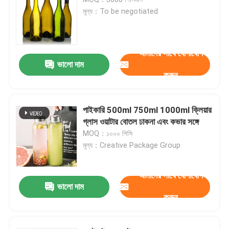
মূল্য：To be negotiated
জার বোতল ক্যাপ
আমাদের সাথে যোগাযোগ
গৃহস্থালি গ্লাসওয়্যার
ভালো দাম
করুন
পাইকারি 500ml 750ml 1000ml ক্লিয়ার
গ্লাস ওয়াটার বোতল ঢাকনা এবং কভার সঙ্গে
MOQ：১০০০ পিসি
মূল্য：Creative Package Group
আমাদের সাথে যোগাযোগ
ভালো দাম
করুন