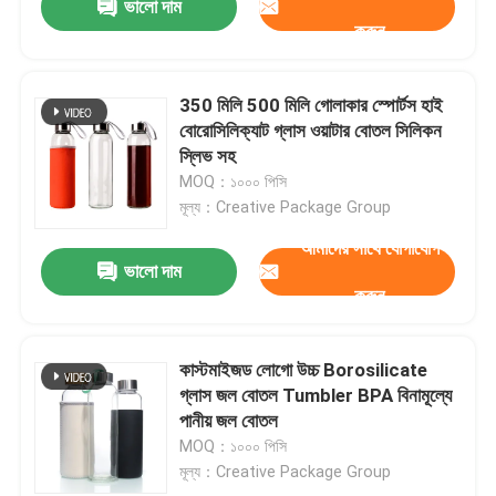
ভালো দাম
করুন
350 মিলি 500 মিলি গোলাকার স্পোর্টস হাই
বোরোসিলিক্যাট গ্লাস ওয়াটার বোতল সিলিকন
স্লিভ সহ
MOQ：১০০০ পিসি
মূল্য：Creative Package Group
আমাদের সাথে যোগাযোগ
ভালো দাম
করুন
কাস্টমাইজড লোগো উচ্চ Borosilicate
গ্লাস জল বোতল Tumbler BPA বিনামূল্যে
পানীয় জল বোতল
MOQ：১০০০ পিসি
মূল্য：Creative Package Group