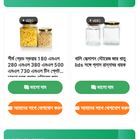
শীর্ষ গ্রেড স্কয়ার 180 এমএল
খালি হেক্সাগন স্টোরেজ জার ধাতু
280 এমএল 380 এমএল 500
lids সঙ্গে গ্লাস রান্নাঘর ধারক
এমএল 730 এমএল টিন প্লেট
ঢাকনা সঙ্গে গ্লাস স্টোরেজ জার
ভালো দাম
ভালো দাম
আমাদের সাথে যোগাযোগ করুন
আমাদের সাথে যোগাযোগ করুন