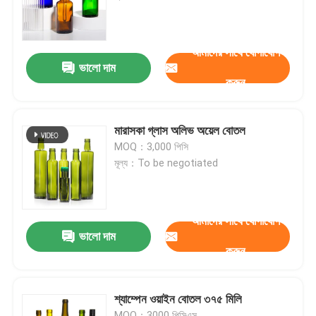
কারখানা ভ্রমণ
আমাদের সাথে যোগাযোগ
ভালো দাম
করুন
মান নিয়ন্ত্রণ
আমাদের সাথে যোগাযোগ করুন
মারাসকা গ্লাস অলিভ অয়েল বোতল
MOQ：3,000 পিসি
মূল্য：To be negotiated
উদ্ধৃতির জন্য আবেদন
কাচের বোতল
আমাদের সাথে যোগাযোগ
ভালো দাম
করুন
গ্লাসের জার
শ্যাম্পেন ওয়াইন বোতল ৩৭৫ মিলি
গ্লাস কাপ
MOQ：3000 পিসিএস