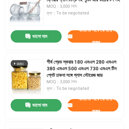
MOQ：3,000 পিসি
মূল্য：To be negotiated
জার বোতল ক্যাপ
আমাদের সাথে যোগাযোগ
গৃহস্থালি গ্লাসওয়্যার
ভালো দাম
করুন
শীর্ষ গ্রেড স্কয়ার 180 এমএল 280 এমএল
380 এমএল 500 এমএল 730 এমএল টিন
প্লেট ঢাকনা সঙ্গে গ্লাস স্টোরেজ জার
MOQ：3,000 পিসি
মূল্য：To be negotiated
আমাদের সাথে যোগাযোগ
ভালো দাম
করুন