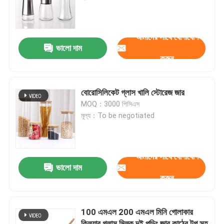
কারখানা ভ্রমণ
আমাদের সাথে যোগাযোগ
ভালো দাম
করুন
মান নিয়ন্ত্রণ
আমাদের সাথে যোগাযোগ করুন
বোরোসিলিকেট গ্লাস খালি স্টোরেজ জার
MOQ：3000 পিসিএস
মূল্য：To be negotiated
উদ্ধৃতির জন্য আবেদন
কাচের বোতল
আমাদের সাথে যোগাযোগ
ভালো দাম
করুন
গ্লাসের জার
100 এমএল 200 এমএল মিনি গোলাকার
গ্লাস কাপ
ক্লিয়ার গ্লাস মিল্ক দই পুডিং জার কাঠের টপ সহ