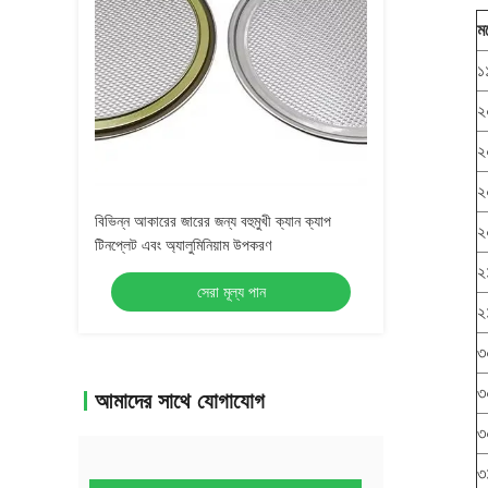
ম
১
২
২
২
বিভিন্ন আকারের জারের জন্য বহুমুখী ক্যান ক্যাপ
২
টিনপ্লেট এবং অ্যালুমিনিয়াম উপকরণ
২
সেরা মূল্য পান
২
৩
৩
আমাদের সাথে যোগাযোগ
৩
৩