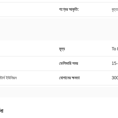
পণ্যের আকৃতি:
বৃত্ত
মূল্য
To 
ডেলিভারি সময়
15-
ার্ন ইউনিয়ন
যোগানের ক্ষমতা
300
না