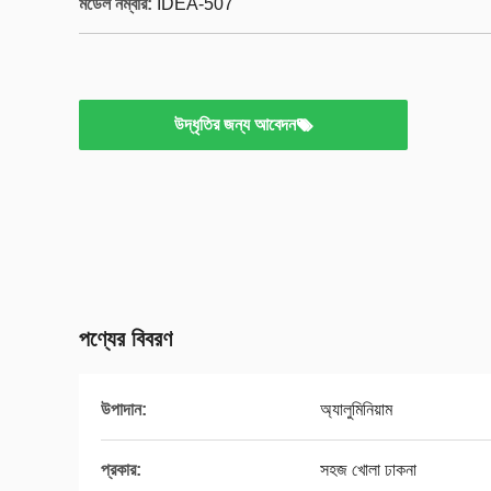
মডেল নম্বার:
IDEA-507
উদ্ধৃতির জন্য আবেদন
পণ্যের বিবরণ
উপাদান:
অ্যালুমিনিয়াম
প্রকার:
সহজ খোলা ঢাকনা