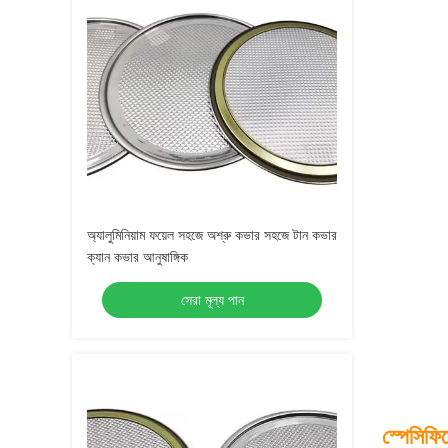
অ্যালুমিনিয়াম ফয়েল সহজে অশ্রু কভার সহজে টান কভার
ক্যান কভার আনুষাঙ্গিক
সেরা মূল্য পান
স্পেসিফি