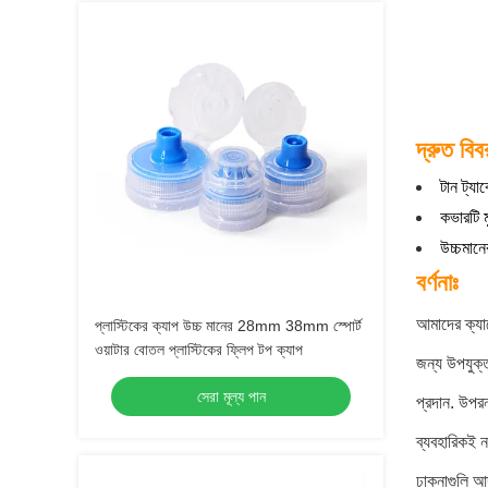
দ্রুত বিব
টান ট্যা
কভারটি ম
উচ্চমানে
বর্ণনাঃ
আমাদের ক্যান
প্লাস্টিকের ক্যাপ উচ্চ মানের 28mm 38mm স্পোর্ট
ওয়াটার বোতল প্লাস্টিকের ফ্লিপ টপ ক্যাপ
জন্য উপযুক্
সেরা মূল্য পান
প্রদান. উপর
ব্যবহারিকই ন
ঢাকনাগুলি আদ