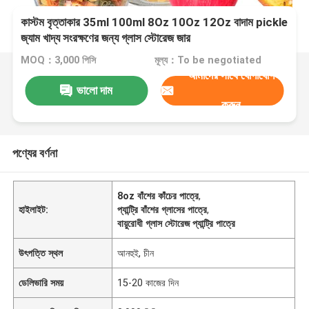
কাস্টম বৃত্তাকার 35ml 100ml 8Oz 10Oz 12Oz বাদাম pickle
জ্যাম খাদ্য সংরক্ষণের জন্য গ্লাস স্টোরেজ জার
MOQ：3,000 পিসি
মূল্য：To be negotiated
আমাদের সাথে যোগাযোগ
ভালো দাম
করুন
পণ্যের বর্ণনা
8oz বাঁশের কাঁচের পাত্রে
,
হাইলাইট:
প্যান্ট্রি বাঁশের গ্লাসের পাত্রে
,
বায়ুরোধী গ্লাস স্টোরেজ প্যান্ট্রি পাত্রে
উৎপত্তি স্থল
আনহুই, চীন
ডেলিভারি সময়
15-20 কাজের দিন