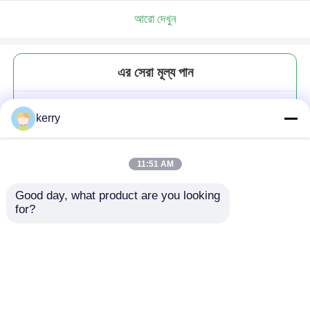
আরো দেখুন
এর সেরা মূল্য পান
কাস্টম বৃত্তাকার 35ml 100ml 8Oz
kerry
10Oz 12Oz বাদাম pickle জ্যাম খাদ্য
সংরক্ষণের জন্য গ্লাস স্টোরেজ জার
11:51 AM
Good day, what product are you looking 
for?
চালিয়ে
প্রস্তাবিত পণ্য