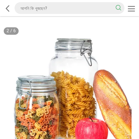
2
/
6