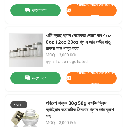
আমাদের সাথে যোগাযোগ
ভালো দাম
করুন
খালি স্বচ্ছ গ্লাস গোলাকার সোজা পাশ 4oz
8oz 12oz 20oz গ্লাস জার গভীর ধাতু
ঢাকনা সঙ্গে খাদ্য ধারক
MOQ：3,000 পিসি
মূল্য：To be negotiated
আমাদের সাথে যোগাযোগ
ভালো দাম
করুন
পরিবেশ বান্ধব 30g 50g কাস্টম ক্রিম
কন্টেইনার কসমেটিক সিলভার গ্লাস জার ক্যাপ
সহ
MOQ：3,000 পিসি