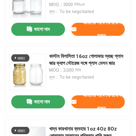
MOQ：3000 পিসিএস
মূল্য：To be negotiated
কারখানা ভ্রমণ
আমাদের সাথে যোগাযোগ
ভালো দাম
করুন
মান নিয়ন্ত্রণ
আমাদের সাথে যোগাযোগ করুন
কাস্টম বিলাসিতা 16oz গোলাকার স্বচ্ছ গ্লাস
জার ক্যাপ স্টোরেজ সঙ্গে গ্লাস মেসন জার
MOQ：3,000 পিসি
উদ্ধৃতির জন্য আবেদন
মূল্য：To be negotiated
কাচের বোতল
আমাদের সাথে যোগাযোগ
ভালো দাম
করুন
গ্লাসের জার
খাদ্য কারখানার ব্যবহার 1oz 4Oz 8Oz
গ্লাস কাপ
গোলাকার আকারের পরিষ্কার খালি সঞ্চয়