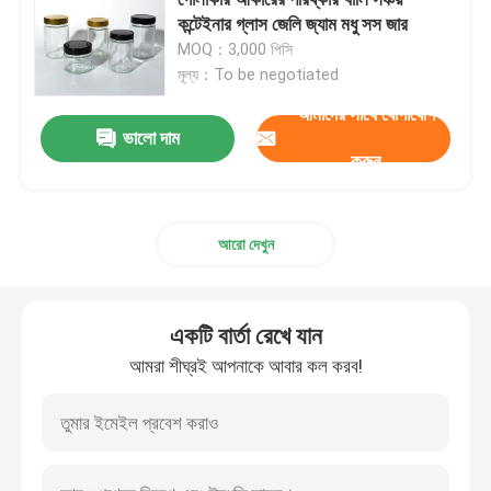
কন্টেইনার গ্লাস জেলি জ্যাম মধু সস জার
MOQ：3,000 পিসি
জার বোতল ক্যাপ
মূল্য：To be negotiated
আমাদের সাথে যোগাযোগ
গৃহস্থালি গ্লাসওয়্যার
ভালো দাম
করুন
আরো দেখুন
একটি বার্তা রেখে যান
আমরা শীঘ্রই আপনাকে আবার কল করব!