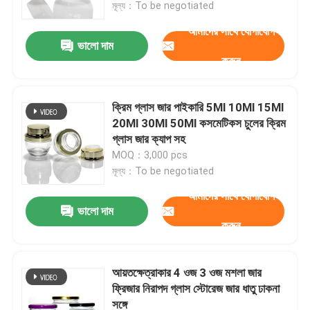
মূল্য：To be negotiated
আমাদের সাথে যোগাযোগ
ভালো দাম
করুন
ক্রিম গ্লাস জার পাইকারি 5Ml 10Ml 15Ml
20Ml 30Ml 50Ml কসমেটিকস চুলের ক্রিম
গ্লাস জার ক্যাপ সহ
MOQ：3,000 pcs
মূল্য：To be negotiated
আমাদের সাথে যোগাযোগ
ভালো দাম
বাড়ি
করুন
পণ্য
আয়তক্ষেত্রাকার 4 ওজ 3 ওজ মশলা জার
ফ্রিজার নিরাপদ গ্লাস স্টোরেজ জার ধাতু ঢাকনা
সঙ্গে
আমাদের সম্পর্কে