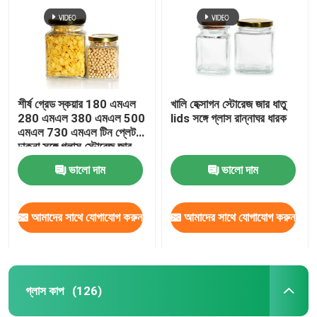
শীর্ষ গ্রেড স্কয়ার 180 এমএল
খালি হেক্সাগন স্টোরেজ জার ধাতু
280 এমএল 380 এমএল 500
lids সঙ্গে গ্লাস রান্নাঘর ধারক
এমএল 730 এমএল টিন প্লেট
ঢাকনা সঙ্গে গ্লাস স্টোরেজ জার
ভালো দাম
ভালো দাম
আমাদের সাথে যোগাযোগ করুন
আমাদের সাথে যোগাযোগ করুন
বাড়ি
পণ্য
গ্লাস কাপ
(126)
আমাদের সম্পর্কে