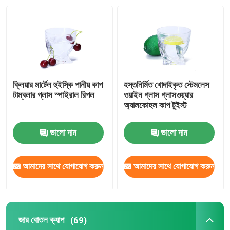
কারখানা ভ্রমণ
মান নিয়ন্ত্রণ
ক্লিয়ার মার্টেল হুইস্কি পানীয় কাপ
হস্তনির্মিত খোদাইকৃত স্টেমলেস
আমাদের সাথে যোগাযোগ করুন
টাম্বলার গ্লাস স্পাইরাল রিপল
ওয়াইন গ্লাস গ্লাসওয়্যার
অ্যালকোহল কাপ টুইস্ট
উদ্ধৃতির জন্য আবেদন
ভালো দাম
ভালো দাম
কাচের বোতল
আমাদের সাথে যোগাযোগ করুন
আমাদের সাথে যোগাযোগ করুন
গ্লাসের জার
জার বোতল ক্যাপ
(69)
গ্লাস কাপ