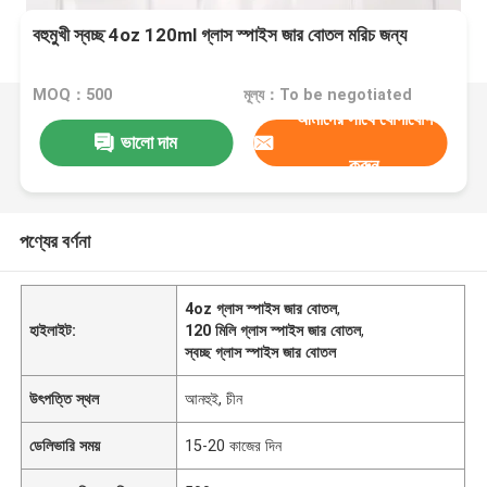
বহুমুখী স্বচ্ছ 4oz 120ml গ্লাস স্পাইস জার বোতল মরিচ জন্য
MOQ：500
মূল্য：To be negotiated
আমাদের সাথে যোগাযোগ
ভালো দাম
করুন
পণ্যের বর্ণনা
4oz গ্লাস স্পাইস জার বোতল
,
হাইলাইট:
120 মিলি গ্লাস স্পাইস জার বোতল
,
স্বচ্ছ গ্লাস স্পাইস জার বোতল
উৎপত্তি স্থল
আনহুই, চীন
ডেলিভারি সময়
15-20 কাজের দিন