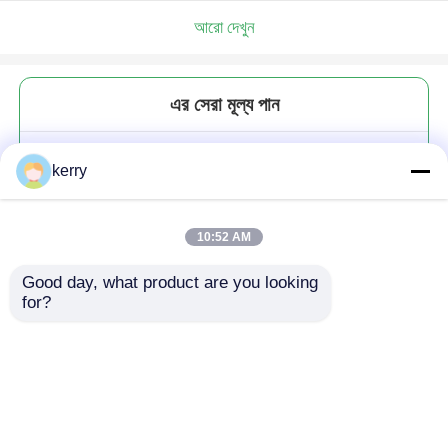
আরো দেখুন
এর সেরা মূল্য পান
বহুমুখী স্বচ্ছ 4oz 120ml গ্লাস স্পাইস জার
kerry
বোতল মরিচ জন্য
10:52 AM
Good day, what product are you looking 
for?
চালিয়ে
প্রস্তাবিত পণ্য