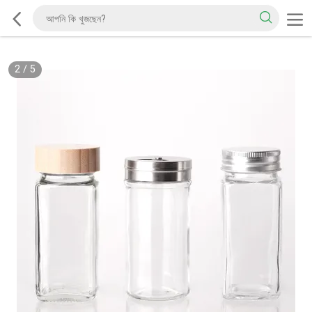
2
/
5