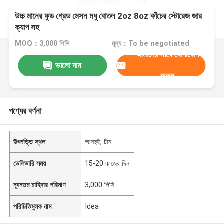
উচ্চ মানের ফুড গ্রেড মেসন মধু বোতল 2oz 8oz কাঁচের স্টোরেজ জার
ক্যাপ সহ
MOQ：3,000 পিসি
মূল্য：To be negotiated
আমাদের সাথে যোগাযোগ
ভালো দাম
করুন
পণ্যের বর্ণনা
উৎপত্তি স্থল
আনহুই, চীন
ডেলিভারি সময়
15-20 কাজের দিন
ন্যূনতম চাহিদার পরিমাণ
3,000 পিসি
পরিচিতিমুলক নাম
Idea