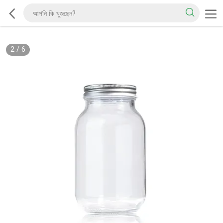
2
/
6