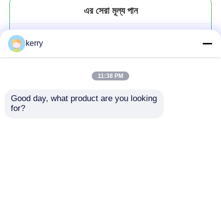
এর সেরা মূল্য পান
উচ্চ মানের ফুড গ্রেড মেসন মধু বোতল 2oz
kerry
8oz কাঁচের স্টোরেজ জার ক্যাপ সহ
11:38 PM
Good day, what product are you looking 
for?
চালিয়ে
প্রস্তাবিত পণ্য
বাড়ি
আমাদের সম্পর্কে
আমাদের সাথে যোগাযোগ করুন
Desktop Site
সাইট ম্যাপ
গোপনীয়তা নীতি