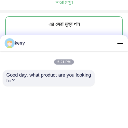
আরো দেখুন
এর সেরা মূল্য পান
খালি রান্নাঘর 4oz 120ml গ্লাস মশলা
kerry
স্টোরেজ ধারক ঢাকনা সহ গ্লাস মশলা জার
5:21 PM
Good day, what product are you looking 
for?
চালিয়ে
প্রস্তাবিত পণ্য