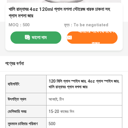
খালি রান্নাঘর 4oz 120ml গ্লাস মশলা স্টোরেজ ধারক ঢাকনা সহ
গ্লাস মশলা জার
MOQ：500
মূল্য：To be negotiated
আমাদের সাথে যোগাযোগ
ভালো দাম
করুন
পণ্যের বর্ণনা
120 মিলি গ্লাস স্পাইস জার
,
4oz গ্লাস স্পাইস জার
,
হাইলাইট:
খালি রান্নাঘর গ্লাস মশলা জার
উৎপত্তি স্থল
আনহুই, চীন
ডেলিভারি সময়
15-20 কাজের দিন
ন্যূনতম চাহিদার পরিমাণ
500