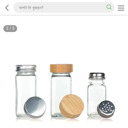
2
/
5