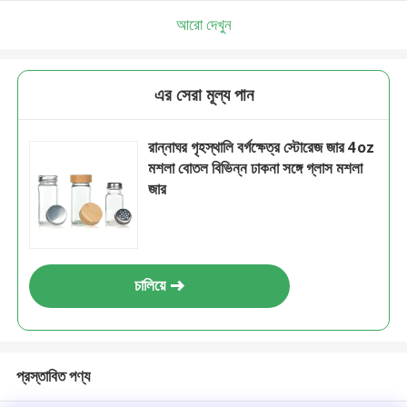
আরো দেখুন
এর সেরা মূল্য পান
রান্নাঘর গৃহস্থালি বর্গক্ষেত্র স্টোরেজ জার 4oz
মশলা বোতল বিভিন্ন ঢাকনা সঙ্গে গ্লাস মশলা
জার
চালিয়ে
প্রস্তাবিত পণ্য