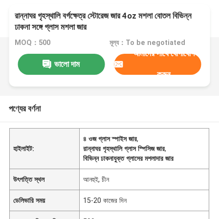
রান্নাঘর গৃহস্থালি বর্গক্ষেত্র স্টোরেজ জার 4oz মশলা বোতল বিভিন্ন
ঢাকনা সঙ্গে গ্লাস মশলা জার
MOQ：500
মূল্য：To be negotiated
আমাদের সাথে যোগাযোগ
ভালো দাম
করুন
পণ্যের বর্ণনা
৪ ওজ গ্লাস স্পাইস জার
,
হাইলাইট:
রান্নাঘর গৃহস্থালি গ্লাস স্পিসিজ জার
,
বিভিন্ন ঢাকনাযুক্ত গ্লাসের মশলাদার জার
উৎপত্তি স্থল
আনহুই, চীন
ডেলিভারি সময়
15-20 কাজের দিন