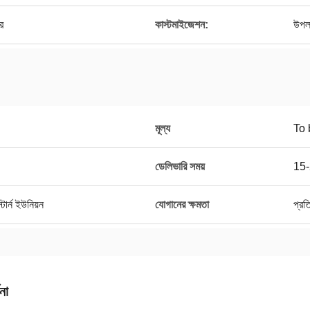
র
কাস্টমাইজেশন:
উপল
মূল্য
To 
ডেলিভারি সময়
15-
ার্ন ইউনিয়ন
যোগানের ক্ষমতা
প্রত
না