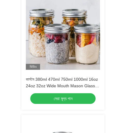
ভিডিও
কাস্টম 380ml 470ml 750ml 1000ml 16oz
24oz 32oz Wide Mouth Mason Glass
Jar With Lid in Bulk
সেরা মূল্য পান