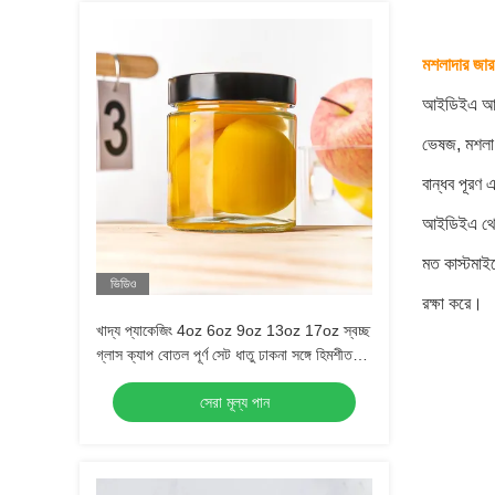
মশলাদার জার
আইডিইএ আপনা
ভেষজ, মশলা 
বান্ধব পূরণ এ
আইডিইএ থেকে 
মত কাস্টমা
ভিডিও
রক্ষা করে।
খাদ্য প্যাকেজিং 4oz 6oz 9oz 13oz 17oz স্বচ্ছ
গ্লাস ক্যাপ বোতল পূর্ণ সেট ধাতু ঢাকনা সঙ্গে হিমশীতল
গ্লাস জার
সেরা মূল্য পান