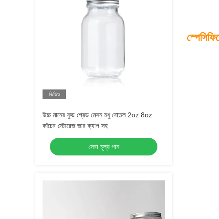
স্পেসিফি
ভিডিও
উচ্চ মানের ফুড গ্রেড মেসন মধু বোতল 2oz 8oz
কাঁচের স্টোরেজ জার ক্যাপ সহ
সেরা মূল্য পান