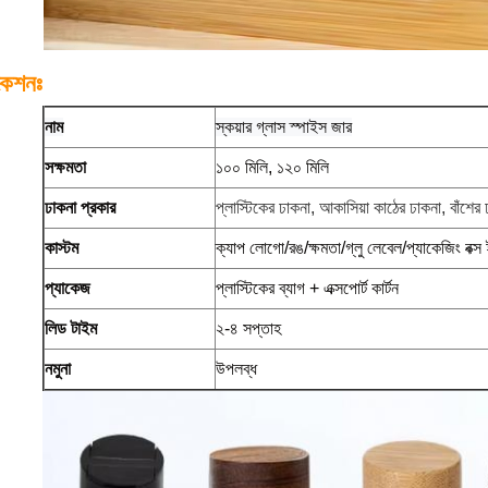
কেশনঃ
নাম
স্কয়ার গ্লাস স্পাইস জার
সক্ষমতা
১০০ মিলি, ১২০ মিলি
ঢাকনা প্রকার
প্লাস্টিকের ঢাকনা, আকাসিয়া কাঠের ঢাকনা, বাঁশের 
কাস্টম
ক্যাপ লোগো/রঙ/ক্ষমতা/গ্লু লেবেল/প্যাকেজিং বক্স
প্যাকেজ
প্লাস্টিকের ব্যাগ + এক্সপোর্ট কার্টন
লিড টাইম
২-৪ সপ্তাহ
নমুনা
উপলব্ধ