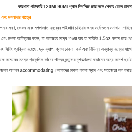
কারখানা পাইকারি 120Ml 90Ml গ্লাস স্পিসিজ জার সঙ্গে শেকার ঢেলে ঢাকনা ব
 এবং মশলাদার পাত্রে
র লবণ, ভেষজ এবং মশলাজাত দ্রব্যের পাইকারি চাহিদার জন্য সর্বোত্তম সমাধান।পরিব
এবং মশলা আবিষ্কার করুন, যা আকারের মধ্যে পাওয়া যায় যা মার্জিত 1.5oz গ্লাস জার থ
বং সিলিং প্রক্রিয়া রয়েছে, স্ক্রু ক্যাপ, গ্লাস ঢাকনা, কর্ক এবং বিভিন্ন অন্যান্য বন্ধের সা
আমাদের সমস্ত প্রাকৃতিক কাঁচের পাত্রে ব্র্যান্ডের দৃশ্যমানতা বাড়ানোর জন্য আদর্শ প্ল্যাটফ
ইজেশন অপশন accommodating।আমাদের ঢাকনা নকশা স্বাদ এবং সতেজতা লক করার জন্য সু