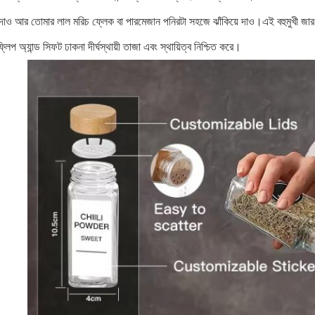
 দাও আর তোমার লাল মরিচ ফ্লেক বা পারমেজান পনিরটা সহজে ঝাঁকিয়ে দাও।এই বহুমুখী জার
লিপ অ্যান্ড সিফট ঢাকনা দীর্ঘস্থায়ী তাজা এবং স্থায়িত্ব নিশ্চিত করে।