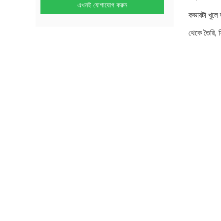
এখনই যোগাযোগ করুন
কভারটা খুলে
থেকে তৈরি, ফ্