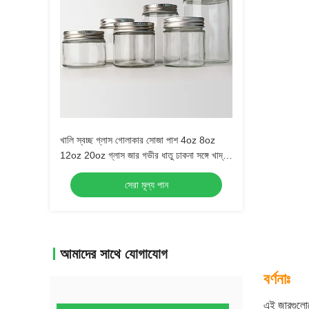
খালি স্বচ্ছ গ্লাস গোলাকার সোজা পাশ 4oz 8oz
12oz 20oz গ্লাস জার গভীর ধাতু ঢাকনা সঙ্গে খাদ্য
ধারক
সেরা মূল্য পান
আমাদের সাথে যোগাযোগ
বর্ণনাঃ
এই জারগুলোতে