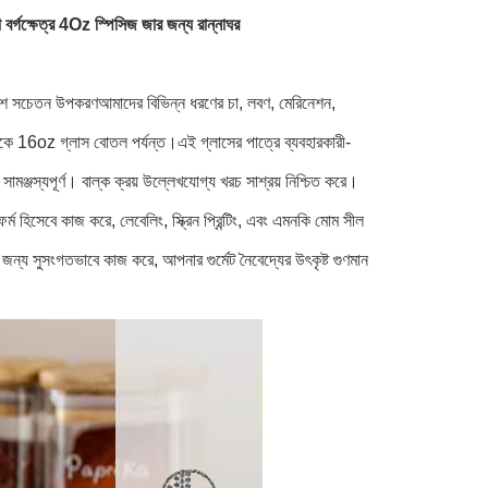
র্গক্ষেত্র 4Oz স্পিসিজ জার জন্য রান্নাঘর
েশ সচেতন উপকরণআমাদের বিভিন্ন ধরণের চা, লবণ, মেরিনেশন,
েকে 16oz গ্লাস বোতল পর্যন্ত।এই গ্লাসের পাত্রে ব্যবহারকারী-
থে সামঞ্জস্যপূর্ণ। বাল্ক ক্রয় উল্লেখযোগ্য খরচ সাশ্রয় নিশ্চিত করে।
র্ম হিসেবে কাজ করে, লেবেলিং, স্ক্রিন প্রিন্টিং, এবং এমনকি মোম সীল
সংগতভাবে কাজ করে, আপনার গুর্মেট নৈবেদ্যের উৎকৃষ্ট গুণমান