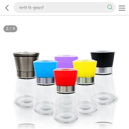
2
/
4