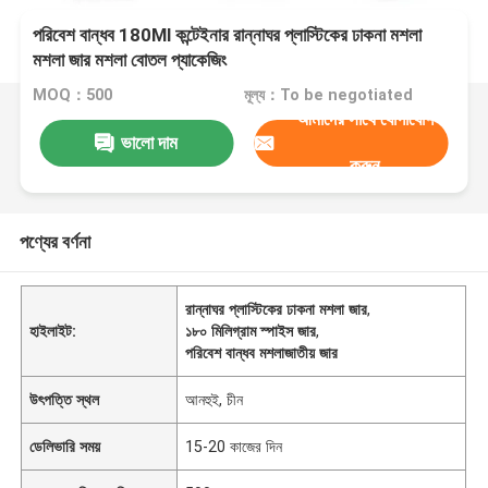
পরিবেশ বান্ধব 180Ml কন্টেইনার রান্নাঘর প্লাস্টিকের ঢাকনা মশলা
মশলা জার মশলা বোতল প্যাকেজিং
MOQ：500
মূল্য：To be negotiated
আমাদের সাথে যোগাযোগ
ভালো দাম
করুন
পণ্যের বর্ণনা
রান্নাঘর প্লাস্টিকের ঢাকনা মশলা জার
,
হাইলাইট:
১৮০ মিলিগ্রাম স্পাইস জার
,
পরিবেশ বান্ধব মশলাজাতীয় জার
উৎপত্তি স্থল
আনহুই, চীন
ডেলিভারি সময়
15-20 কাজের দিন