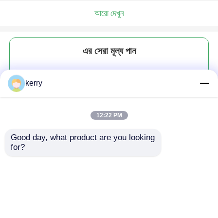
আরো দেখুন
এর সেরা মূল্য পান
পরিবেশ বান্ধব 180Ml কন্টেইনার রান্নাঘর
kerry
প্লাস্টিকের ঢাকনা মশলা মশলা জার মশলা
বোতল প্যাকেজিং
12:22 PM
Good day, what product are you looking 
for?
চালিয়ে
প্রস্তাবিত পণ্য