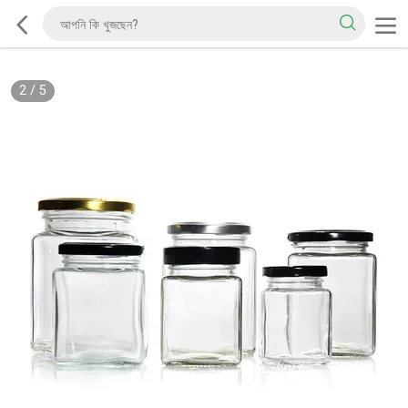
2
/
5