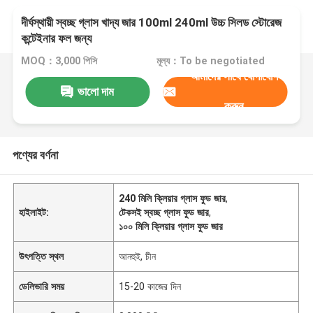
দীর্ঘস্থায়ী স্বচ্ছ গ্লাস খাদ্য জার 100ml 240ml উচ্চ সিলড স্টোরেজ
কন্টেইনার ফল জন্য
MOQ：3,000 পিসি
মূল্য：To be negotiated
আমাদের সাথে যোগাযোগ
ভালো দাম
করুন
পণ্যের বর্ণনা
240 মিলি ক্লিয়ার গ্লাস ফুড জার
,
হাইলাইট:
টেকসই স্বচ্ছ গ্লাস ফুড জার
,
১০০ মিলি ক্লিয়ার গ্লাস ফুড জার
উৎপত্তি স্থল
আনহুই, চীন
ডেলিভারি সময়
15-20 কাজের দিন