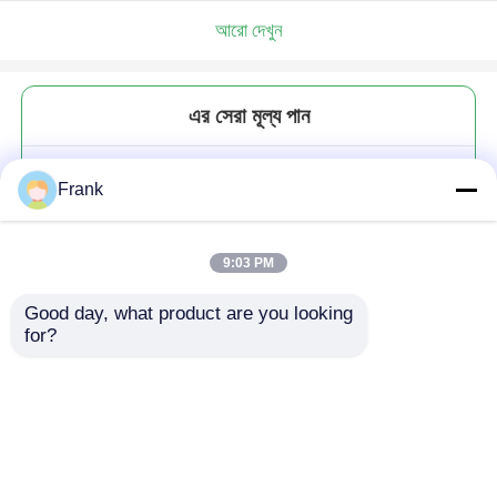
আরো দেখুন
এর সেরা মূল্য পান
দীর্ঘস্থায়ী স্বচ্ছ গ্লাস খাদ্য জার 100ml
Frank
240ml উচ্চ সিলড স্টোরেজ কন্টেইনার ফল
জন্য
9:03 PM
Good day, what product are you looking 
for?
চালিয়ে
প্রস্তাবিত পণ্য