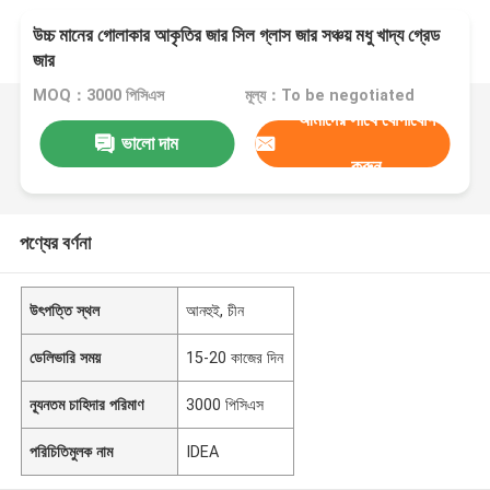
উচ্চ মানের গোলাকার আকৃতির জার সিল গ্লাস জার সঞ্চয় মধু খাদ্য গ্রেড
জার
MOQ：3000 পিসিএস
মূল্য：To be negotiated
আমাদের সাথে যোগাযোগ
ভালো দাম
করুন
পণ্যের বর্ণনা
উৎপত্তি স্থল
আনহুই, চীন
ডেলিভারি সময়
15-20 কাজের দিন
ন্যূনতম চাহিদার পরিমাণ
3000 পিসিএস
পরিচিতিমুলক নাম
IDEA