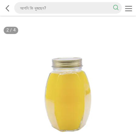
2
/
4