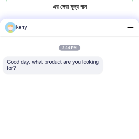
এর সেরা মূল্য পান
উচ্চ মানের গোলাকার আকৃতির জার সিল গ্লাস
kerry
জার সঞ্চয় মধু খাদ্য গ্রেড জার
2:14 PM
Good day, what product are you looking 
for?
চালিয়ে
প্রস্তাবিত পণ্য
বাড়ি
আমাদের সম্পর্কে
আমাদের সাথে যোগাযোগ করুন
Desktop Site
সাইট ম্যাপ
গোপনীয়তা নীতি