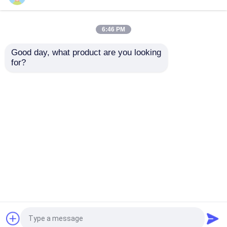
সাইট ম্যাপ
গোপনীয়তা নীতি
6:46 PM
Good day, what product are you looking 
গুণ
কাচের বোতল
চীন কারখানা.Copyright © 2026 Anhui
for?
Idea Technology Imp & Exp Co., Ltd.. All Rights
Reserved.
বাড়ি
পণ্য
আমাদের সম্পর্কে