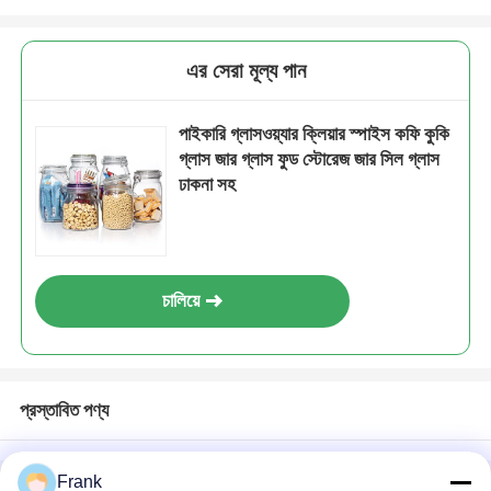
এর সেরা মূল্য পান
পাইকারি গ্লাসওয়্যার ক্লিয়ার স্পাইস কফি কুকি
গ্লাস জার গ্লাস ফুড স্টোরেজ জার সিল গ্লাস
ঢাকনা সহ
চালিয়ে
প্রস্তাবিত পণ্য
Frank
বাড়ি
আমাদের সম্পর্কে
আমাদের সাথে যোগাযোগ করুন
Desktop Site