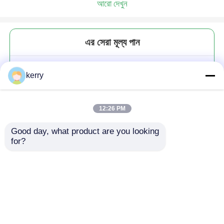
আরো দেখুন
এর সেরা মূল্য পান
কাস্টম লেবেল হেক্সাগন আকৃতির 100ml
kerry
180ml 380ml মধু জ্যাম গ্লাস জার মধু
জন্য জলপাই ফল
12:26 PM
Good day, what product are you looking 
for?
চালিয়ে
প্রস্তাবিত পণ্য