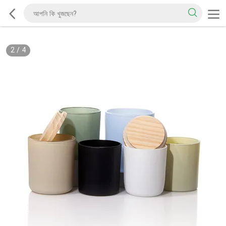
2
/
4