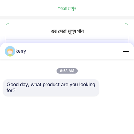
আরো দেখুন
এর সেরা মূল্য পান
455ml স্বচ্ছ গ্লাস কফি স্টোরেজ জার সহ
kerry
প্লাস্টিকের ঢাকনা সহজে রাখা
8:58 AM
Good day, what product are you looking 
for?
চালিয়ে
প্রস্তাবিত পণ্য