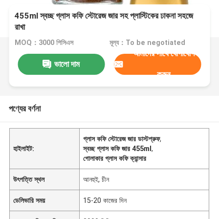
455ml স্বচ্ছ গ্লাস কফি স্টোরেজ জার সহ প্লাস্টিকের ঢাকনা সহজে
রাখা
MOQ：3000 পিসিএস
মূল্য：To be negotiated
আমাদের সাথে যোগাযোগ
ভালো দাম
করুন
পণ্যের বর্ণনা
গ্লাস কফি স্টোরেজ জার ডাস্টপ্রুফ
,
হাইলাইট:
স্বচ্ছ গ্লাস কফি জার 455ml
,
গোলাকার গ্লাস কফি ক্যান্সার
উৎপত্তি স্থল
আনহুই, চীন
ডেলিভারি সময়
15-20 কাজের দিন