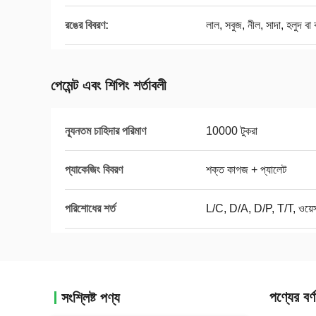
রঙের বিবরণ:
লাল, সবুজ, নীল, সাদা, হলুদ বা 
পেমেন্ট এবং শিপিং শর্তাবলী
ন্যূনতম চাহিদার পরিমাণ
10000 টুকরা
প্যাকেজিং বিবরণ
শক্ত কাগজ + প্যালেট
পরিশোধের শর্ত
L/C, D/A, D/P, T/T, ওয়েস্ট
পণ্যের বর্ণ
সংশ্লিষ্ট পণ্য