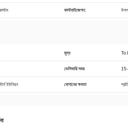
কাস্টম
কাস্টমাইজেশন:
উপল
মূল্য
To 
ডেলিভারি সময়
15-
ার্ন ইউনিয়ন
যোগানের ক্ষমতা
প্র
না