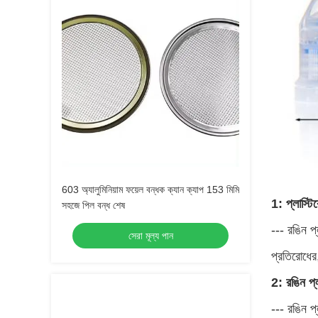
603 অ্যালুমিনিয়াম ফয়েল বন্ধক ক্যান ক্যাপ 153 মিমি
1: প্লাস্ট
সহজে পিল বন্ধ শেষ
--- রঙিন প্
সেরা মূল্য পান
প্রতিরোধের,
2: রঙিন প্
--- রঙিন প