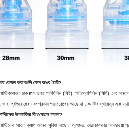
িকের বোতল ক্যাপগুলি কোন রঙের তৈরি?
লাস্টিক
বোতল ঢাকনা
সাধারণত পলিথিলিন (পিই), পলিপ্রোপিলিন (পিপি) এবং অন্যা
 জারা প্রতিরোধের এবং প্রভাব প্রতিরোধের আছে,যা ঢাকনাটির স্থায়িত্ব এবং স্থায
লাস্টিকের উপকারিতা কি?
বোতল ঢাকনা
?
্লাস্টিকের বোতল ক্যাপ অনেক সুবিধা আছে। প্রথমত, তারা চমৎকার আবহাওয়া প্রত