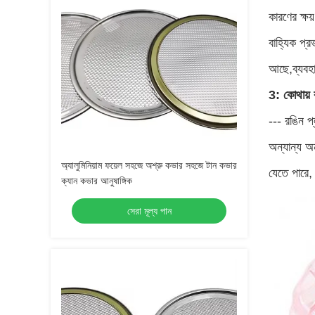
কারণের ক্ষয
বাহ্যিক প্
আছে,ব্যবহা
3: কোথায় 
--- রঙিন প্
অন্যান্য অন
অ্যালুমিনিয়াম ফয়েল সহজে অশ্রু কভার সহজে টান কভার
যেতে পারে,
ক্যান কভার আনুষাঙ্গিক
সেরা মূল্য পান