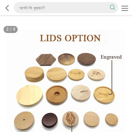
2
/
4