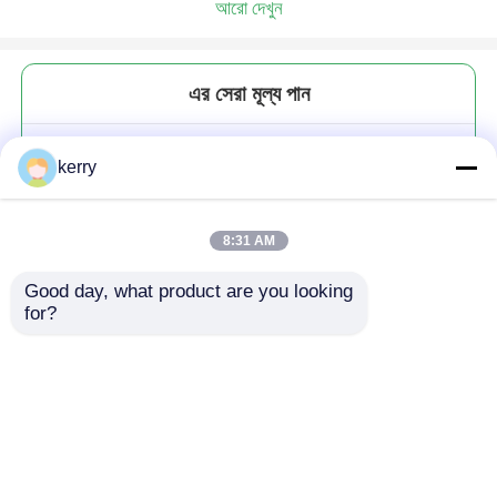
আরো দেখুন
এর সেরা মূল্য পান
OEM মেসন জার কাপ ঢাকনা 86mm স্ট্র
kerry
হোল সঙ্গে বাঁশ কাঠের
8:31 AM
Good day, what product are you looking 
for?
চালিয়ে
প্রস্তাবিত পণ্য