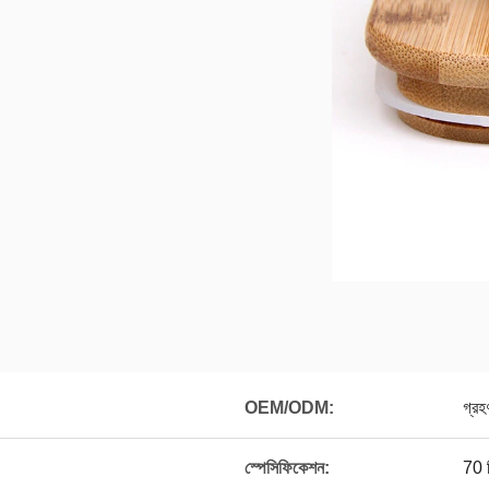
OEM/ODM:
গ্রহ
স্পেসিফিকেশন:
70 ম