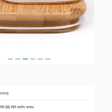
ণযোগ্য
িমি 86 মিমি কাস্টম আকার