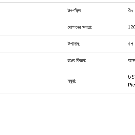
উৎপত্তি:
চীন
যোগানের ক্ষমতা:
120
উপাদান:
বাঁশ
রঙের বিবরণ:
আসল
US$
নমুনা:
Pie