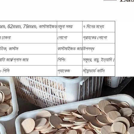
m, 62mm, 79mm, কাস্টমাইজড
নমুনা সময়
৭ দিনের মধ্যে
র ঢাকনা
লোগো
গ্রাহকের লোগো
ৃতিক, কাস্টম
কাস্টমাইজড জার
উপলব্ধ
াতি জার/গ্লাস জার
শিপিং
সমুদ্র, বায়ু, ইত্যাদি।
 পিসি
প্যাকেজ
স্ট্যান্ডার্ড কার্টন