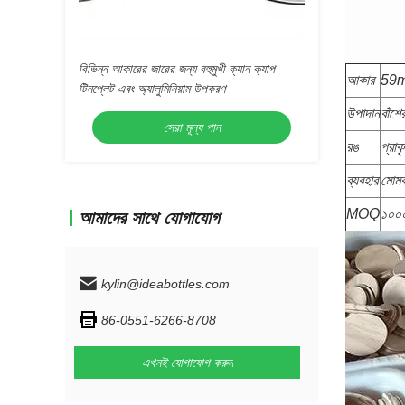
বিভিন্ন আকারের জারের জন্য বহুমুখী ক্যান ক্যাপ
আকার
59m
টিনপ্লেট এবং অ্যালুমিনিয়াম উপকরণ
উপাদান
বাঁশে
সেরা মূল্য পান
রঙ
প্রাক
ব্যবহার
মোমব
MOQ
১০০০
আমাদের সাথে যোগাযোগ
kylin@ideabottles.com
86-0551-6266-8708
এখনই যোগাযোগ করুন