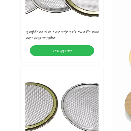
অ্যালুমিনিয়াম ফয়েল সহজে অশ্রু কভার সহজে টান কভার
ক্যান কভার আনুষাঙ্গিক
সেরা মূল্য পান