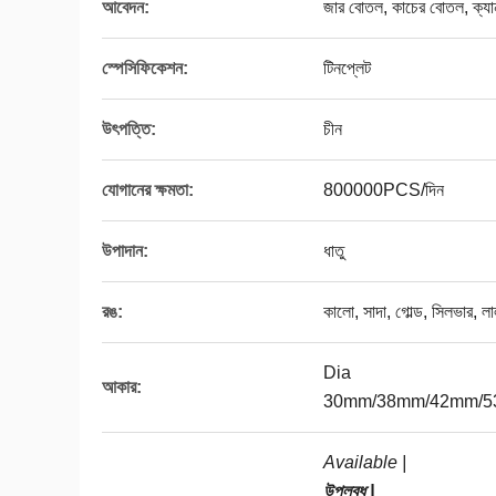
আবেদন:
জার বোতল, কাচের বোতল, ক্য
স্পেসিফিকেশন:
টিনপ্লেট
উৎপত্তি:
চীন
যোগানের ক্ষমতা:
800000PCS/দিন
উপাদান:
ধাতু
রঙ:
কালো, সাদা, গোল্ড, সিলভার, লা
Dia
আকার:
30mm/38mm/42mm/5
Available |
উপলব্ধ |