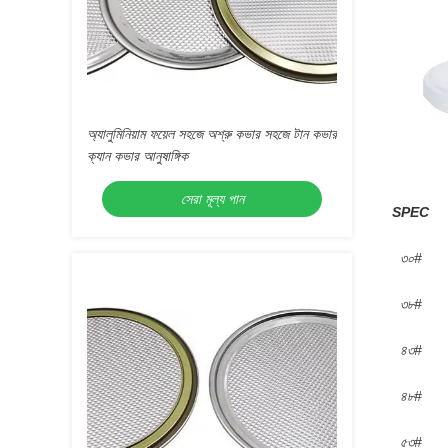
অ্যালুমিনিয়াম ফয়েল সহজে অশ্রু কভার সহজে টান কভার
ক্যান কভার আনুষাঙ্গিক
সেরা মূল্য পান
SPEC
৩০#
৩৮#
৪৩#
৪৮#
৫৩#