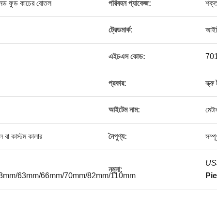
ানড ফুড কাচের বোতল
পরিবহন প্যাকেজ:
শক্ত
ট্রেডমার্ক:
আইড
এইচএস কোড:
70
প্রকার:
স্ক্রু
আইটেম নাম:
মেটা
ল বা কাস্টম কালার
নৈপুণ্য:
সম্পূ
US$
নমুনা:
3mm/63mm/66mm/70mm/82mm/110mm
Pie