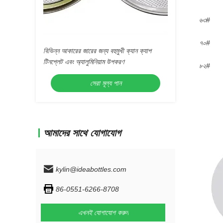
৬৩#
৭০#
বিভিন্ন আকারের জারের জন্য বহুমুখী ক্যান ক্যাপ
টিনপ্লেট এবং অ্যালুমিনিয়াম উপকরণ
৮২#
সেরা মূল্য পান
আমাদের সাথে যোগাযোগ
kylin@ideabottles.com
86-0551-6266-8708
এখনই যোগাযোগ করুন