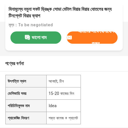
বিনামূল্যে নমুনা সফট ড্রিঙ্ক সোডা মেটাল বিয়ার বিয়ার বোতলের জন্য
টিনপ্লেট বিয়ার ক্যাপ
মূল্য：To be negotiated
আমাদের সাথে যোগাযোগ
ভালো দাম
করুন
পণ্যের বর্ণনা
উৎপত্তি স্থল
আনহুই, চীন
ডেলিভারি সময়
15-20 কাজের দিন
পরিচিতিমুলক নাম
Idea
প্যাকেজিং বিবরণ
শক্ত কাগজ + প্যালেট