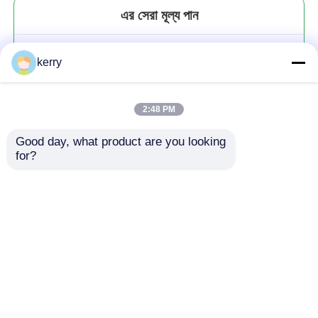
এর সেরা মূল্য পান
বিনামূল্যে নমুনা সফট ড্রিঙ্ক সোডা মেটাল বিয়ার
kerry
বিয়ার বোতলের জন্য টিনপ্লেট বিয়ার ক্যাপ
2:48 PM
Good day, what product are you looking 
for?
চালিয়ে
প্রস্তাবিত পণ্য
বাড়ি
আমাদের সম্পর্কে
আমাদের সাথে যোগাযোগ করুন
Desktop Site
সাইট ম্যাপ
গোপনীয়তা নীতি