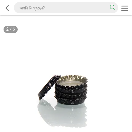
2
/
6