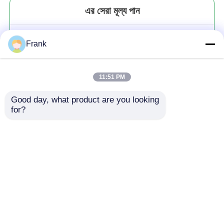
এর সেরা মূল্য পান
কারখানার দাম নিয়মিত ধাতু টিনপ্লেট গ্লাস
Frank
মেসন জার জন্য প্রশস্ত মুখ ঢাকনা
11:51 PM
Good day, what product are you looking 
for?
চালিয়ে
প্রস্তাবিত পণ্য
বাড়ি
আমাদের সম্পর্কে
আমাদের সাথে যোগাযোগ করুন
Desktop Site
সাইট ম্যাপ
গোপনীয়তা নীতি