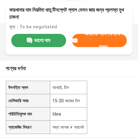
কারখানার দাম নিয়মিত ধাতু টিনপ্লেট গ্লাস মেসন জার জন্য প্রশস্ত মুখ
ঢাকনা
মূল্য：To be negotiated
আমাদের সাথে যোগাযোগ
ভালো দাম
করুন
পণ্যের বর্ণনা
উৎপত্তি স্থল
আনহুই, চীন
ডেলিভারি সময়
15-20 কাজের দিন
পরিচিতিমুলক নাম
Idea
প্যাকেজিং বিবরণ
শক্ত কাগজ + প্যালেট