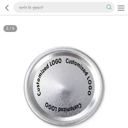
2
/
6