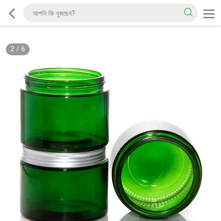
2
/
6