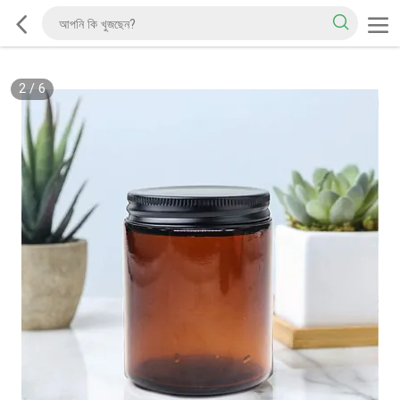
2
/
6