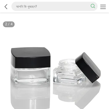
2
/
4