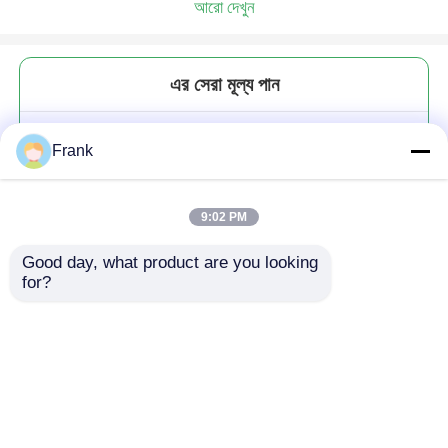
আরো দেখুন
এর সেরা মূল্য পান
খালি কসমেটিক বোতল প্যাকেজিং 30ml
Frank
50ml 100ml ম্যাট গ্লাস স্কিনকেয়ার ক্রীম
জার কালো সাদা ঢাকনা সঙ্গে
9:02 PM
Good day, what product are you looking 
for?
চালিয়ে
প্রস্তাবিত পণ্য