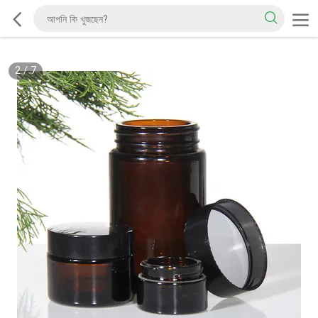
2
/
7