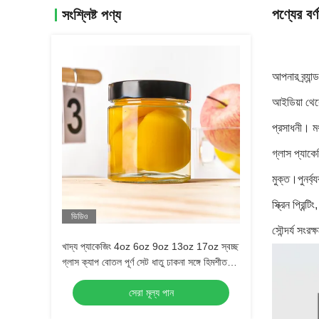
পণ্যের বর্ণ
সংশ্লিষ্ট পণ্য
আপনার ব্র্য
আইডিয়া থেকে
প্রসাধনী। 
গ্লাস প্যাকে
মুক্ত।পুনর্ব্
স্ক্রিন প্রিন
ভিডিও
সৌন্দর্য সংর
খাদ্য প্যাকেজিং 4oz 6oz 9oz 13oz 17oz স্বচ্ছ
গ্লাস ক্যাপ বোতল পূর্ণ সেট ধাতু ঢাকনা সঙ্গে হিমশীতল
গ্লাস জার
সেরা মূল্য পান