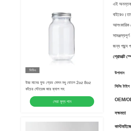
এই অনন্তকাল
বাইরেও।তার
আলংকারিক ল
সামঞ্জস্যপূ
জন্য পছন্দ 
প্রোডাক্ট স
ভিডিও
উপাদান
উচ্চ মানের ফুড গ্রেড মেসন মধু বোতল 2oz 8oz
সিলিং টাইপ
কাঁচের স্টোরেজ জার ক্যাপ সহ
OEM/ODM
সেরা মূল্য পান
সক্ষমতা
কাস্টমাইজ