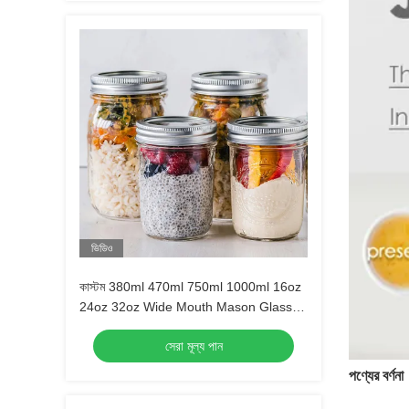
ভিডিও
কাস্টম 380ml 470ml 750ml 1000ml 16oz
24oz 32oz Wide Mouth Mason Glass
Jar With Lid in Bulk
সেরা মূল্য পান
পণ্যের বর্ণনা