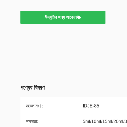
উদ্ধৃতির জন্য আবেদন
পণ্যের বিবরণ
মডেল নং।:
IDJE-85
সক্ষমতা:
5ml/10ml/15ml/20ml/