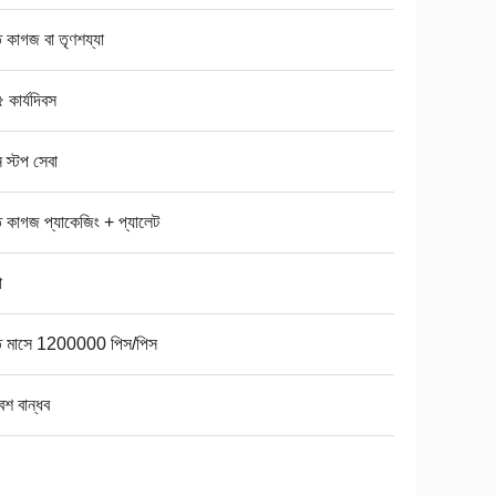
 কাগজ বা তৃণশয্যা
 কার্যদিবস
ন স্টপ সেবা
 কাগজ প্যাকেজিং + প্যালেট
া
তি মাসে 1200000 পিস/পিস
েশ বান্ধব