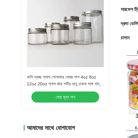
সারফেস ট্রি
দ্রুত ডেলি
চালান
খালি স্বচ্ছ গ্লাস গোলাকার সোজা পাশ 4oz 8oz
12oz 20oz গ্লাস জার গভীর ধাতু ঢাকনা সঙ্গে খাদ্য
ধারক
সেরা মূল্য পান
আমাদের সাথে যোগাযোগ