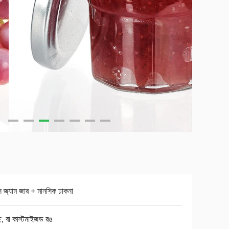
স জ্যাম জার + মানসিক ঢাকনা
্ছ, বা কাস্টমাইজড রঙ