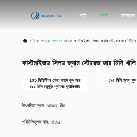
বাড়ি
পণ্য
আমাদের স
বাড়ি
>
পণ্য
>
গ্লাসের জার
>
কাস্টমাইজড সিলড জ্যাম স্টোরেজ জার মিনি 
কাস্টমাইজড সিলড জ্যাম স্টোরেজ জার মিনি খাল
195 মিলিমিটার মেসন গ্লাস ফুড জার
১৯৫ মিলি গ্লাস ফুড
১৯৫ মিলি চতুর্ভুজ গ্লাসের ক্যানিস্টার
উৎপত্তি স্থল:
আনহুই, চীন
পরিচিতিমুলক নাম:
Idea