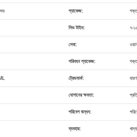
মবসড
প্যাকেজ:
শক্ত
লিড টাইম:
৭-১৫
সেবা:
ওয়া
পরিবহন প্যাকেজ:
শক্ত
ML
ট্রেডমার্ক:
ধারণ
যোগানের ক্ষমতা:
প্র
পরিবেশ বান্ধব:
পরিব
ব্যবহার:
খাদ্য