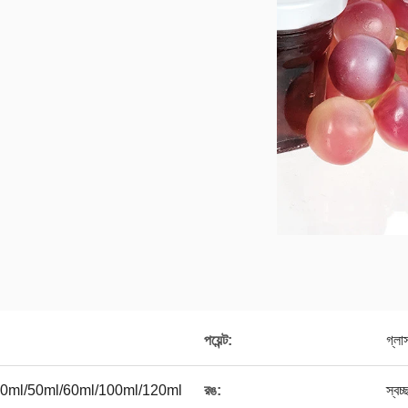
পয়েন্ট:
গ্লা
30ml/50ml/60ml/100ml/120ml
রঙ:
স্বচ