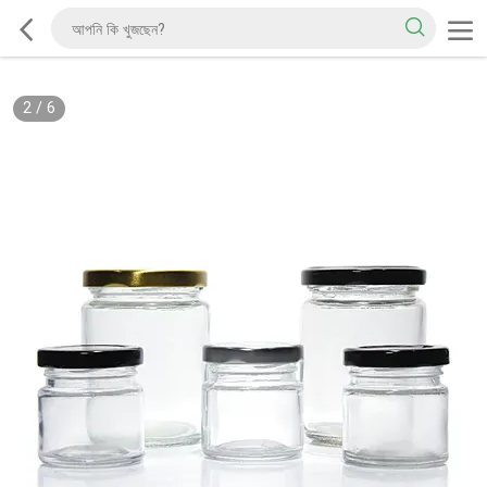
2
/
6