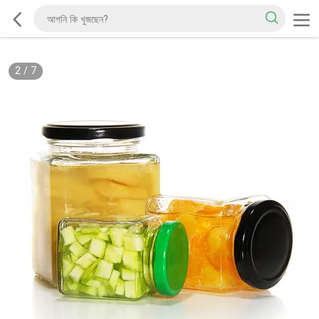
2
/
7