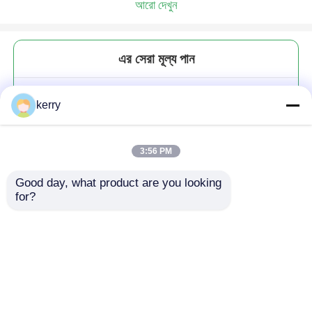
আরো দেখুন
এর সেরা মূল্য পান
হেক্সাগন ঘন স্বচ্ছ খাদ্য সঞ্চয় বিভিন্ন আকারের
kerry
সিলড ধাতব ঢাকনা সঙ্গে গ্লাস মধু জার
3:56 PM
Good day, what product are you looking 
for?
চালিয়ে
প্রস্তাবিত পণ্য