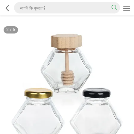
2
/
5