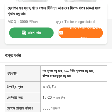
হেক্সাগন ঘন স্বচ্ছ খাদ্য সঞ্চয় বিভিন্ন আকারের সিলড ধাতব ঢাকনা সঙ্গে
গ্লাস মধু জার
MOQ：3000 পিসিএস
মূল্য：To be negotiated
আমাদের সাথে যোগাযোগ
ভালো দাম
করুন
পণ্যের বর্ণনা
মথ গ্লাস মধু জার
,
১০০ মিলি গ্লাসের মধু জার
,
হাইলাইট:
বাঁশের ঢাকনাযুক্ত মধু জার
উৎপত্তি স্থল
আনহুই, চীন
ডেলিভারি সময়
15-20 কাজের দিন
ন্যূনতম চাহিদার পরিমাণ
3000 পিসিএস