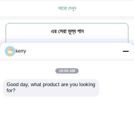
আরো দেখুন
এর সেরা মূল্য পান
উচ্চ বোরোসিলিকেট গ্লাস কফি জার ক্যানিস্টার
kerry
সঙ্গে lids 1600ml
10:00 AM
Good day, what product are you looking 
for?
চালিয়ে
প্রস্তাবিত পণ্য