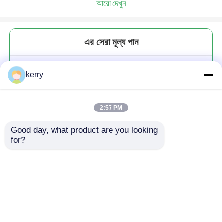
আরো দেখুন
এর সেরা মূল্য পান
খাদ্য গ্রেড গোলাকার স্বচ্ছ 25 মিলি থেকে
kerry
1000 মিলি জ্যাম মধু জেলি গ্লাস স্টোরেজ
জার ধাতব বায়ুরোধী ঢাকনা সঙ্গে
2:57 PM
Good day, what product are you looking 
for?
চালিয়ে
প্রস্তাবিত পণ্য