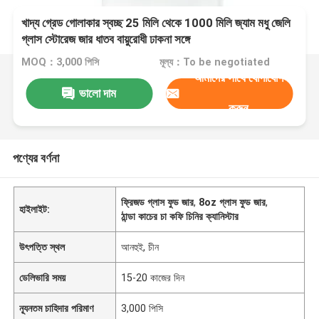
খাদ্য গ্রেড গোলাকার স্বচ্ছ 25 মিলি থেকে 1000 মিলি জ্যাম মধু জেলি
গ্লাস স্টোরেজ জার ধাতব বায়ুরোধী ঢাকনা সঙ্গে
MOQ：3,000 পিসি
মূল্য：To be negotiated
আমাদের সাথে যোগাযোগ
ভালো দাম
করুন
পণ্যের বর্ণনা
ফ্রিজড গ্লাস ফুড জার
,
8oz গ্লাস ফুড জার
,
হাইলাইট:
ঠান্ডা কাচের চা কফি চিনির ক্যানিস্টার
উৎপত্তি স্থল
আনহুই, চীন
ডেলিভারি সময়
15-20 কাজের দিন
ন্যূনতম চাহিদার পরিমাণ
3,000 পিসি