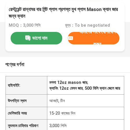
রেস্টুরেন্ট রান্নাঘর বার পিন্ট গ্লাস প্রশস্ত মুখ গ্লাস Mason ক্যান জার
জন্য ক্যান
MOQ：3,000 পিসি
মূল্য：To be negotiated
আমাদের সাথে যোগাযোগ
ভালো দাম
করুন
পণ্যের বর্ণনা
মশলা 12oz mason জার
,
হাইলাইট:
ক্যানিং 12oz মেসন জার
,
500 মিলি ক্যান জেলে জার
উৎপত্তি স্থল
আনহুই, চীন
ডেলিভারি সময়
15-20 কাজের দিন
ন্যূনতম চাহিদার পরিমাণ
3,000 পিসি