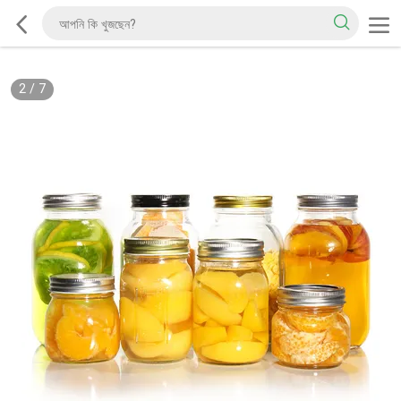
2
/
7