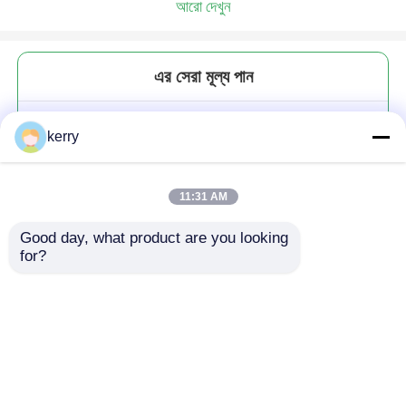
আরো দেখুন
এর সেরা মূল্য পান
প্রশস্ত মুখ 86 মিমি প্রশস্ত মুখ সংরক্ষণ জার
kerry
গ্লাস ম্যাসন জার জ্যাম বাদাম মাখন জন্য
11:31 AM
Good day, what product are you looking 
for?
চালিয়ে
প্রস্তাবিত পণ্য