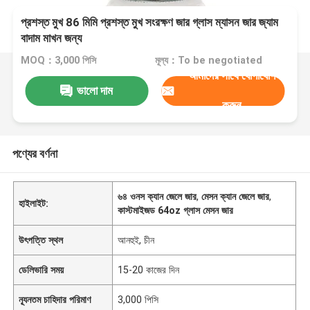
প্রশস্ত মুখ 86 মিমি প্রশস্ত মুখ সংরক্ষণ জার গ্লাস ম্যাসন জার জ্যাম
বাদাম মাখন জন্য
MOQ：3,000 পিসি
মূল্য：To be negotiated
আমাদের সাথে যোগাযোগ
ভালো দাম
করুন
পণ্যের বর্ণনা
৬৪ ওনস ক্যান জেলে জার
,
মেসন ক্যান জেলে জার
,
হাইলাইট:
কাস্টমাইজড 64oz গ্লাস মেসন জার
উৎপত্তি স্থল
আনহুই, চীন
ডেলিভারি সময়
15-20 কাজের দিন
ন্যূনতম চাহিদার পরিমাণ
3,000 পিসি