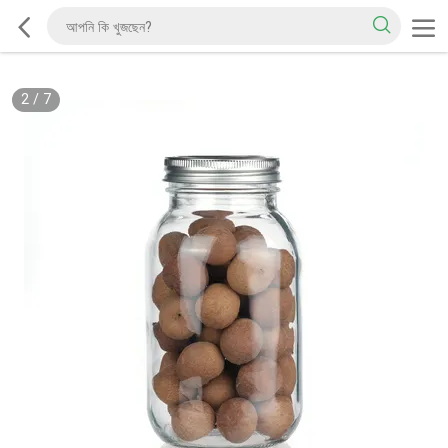
2
/
7