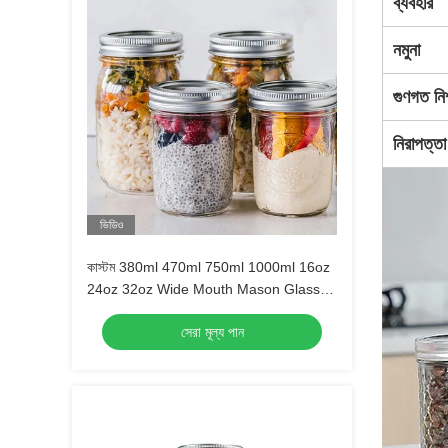
ব্যবহার
নমুনা
গুণগত নিশ
নিরাপত্তা গ
ভিডিও
কাস্টম 380ml 470ml 750ml 1000ml 16oz
24oz 32oz Wide Mouth Mason Glass
Jar With Lid in Bulk
সেরা মূল্য পান