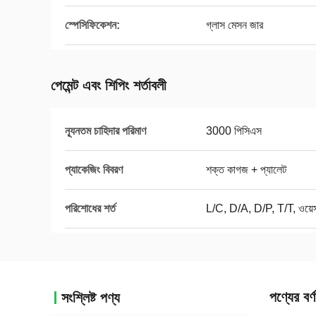
স্পেসিফিকেশন:
গ্লাস মেসন জার
পেমেন্ট এবং শিপিং শর্তাবলী
ন্যূনতম চাহিদার পরিমাণ
3000 পিসিএস
প্যাকেজিং বিবরণ
শক্ত কাগজ + প্যালেট
পরিশোধের শর্ত
L/C, D/A, D/P, T/T, ওয়েস্ট
পণ্যের বর্ণ
সংশ্লিষ্ট পণ্য