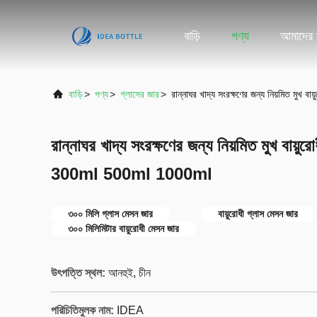
বাড়ি
পণ্য
আমাদের স
বাড়ি
>
পণ্য
>
গ্লাসের জার
>
রান্নাঘর খাদ্য সংরক্ষণের জন্য নিয়মিত 
রান্নাঘর খাদ্য সংরক্ষণের জন্য নিয়মিত মুখ বায
300ml 500ml 1000ml
৩০০ মিলি গ্লাস মেসন জার
বায়ুরোধী গ্লাস মেসন জার
৩০০ মিলিমিটার বায়ুরোধী মেসন জার
উৎপত্তি স্থল:
আনহুই, চীন
পরিচিতিমুলক নাম:
IDEA