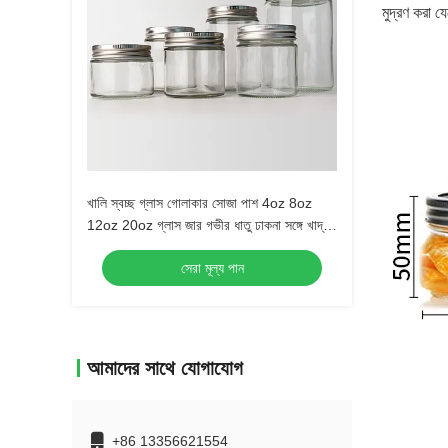
মুদ্রণ করা 
খালি স্বচ্ছ গ্লাস গোলাকার সোজা পাশ 4oz 8oz
12oz 20oz গ্লাস জার গভীর ধাতু ঢাকনা সঙ্গে খাদ্য
ধারক
সেরা মূল্য পান
আমাদের সাথে যোগাযোগ
+86 13356621554