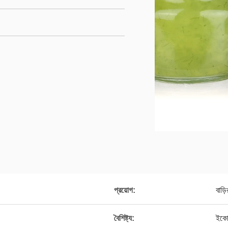
প্রয়োগ:
বাড়ি
বৈশিষ্ট্য:
ইকো-