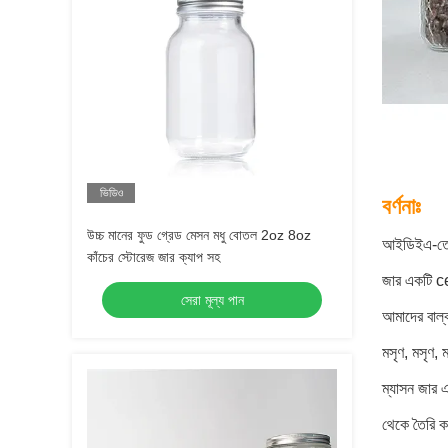
ভিডিও
বর্ণনাঃ
উচ্চ মানের ফুড গ্রেড মেসন মধু বোতল 2oz 8oz
আইডিইএ-তে আ
কাঁচের স্টোরেজ জার ক্যাপ সহ
জার একটি cen
সেরা মূল্য পান
আমাদের বাল্ক
মসৃণ, মসৃণ, ম
ম্যাসন জার 
থেকে তৈরি কর