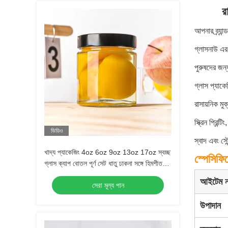
র
আপনার ব্র্য
গ্লাসনাউ এর 
পুরুষদের জন
গ্লাস প্যাক
রাসায়নিক মুক
স্ক্রিন প্রিন
ভিডিও
স্বাদ এবং সৌ
খাদ্য প্যাকেজিং 4oz 6oz 9oz 13oz 17oz স্বচ্ছ
স্পেসিফি
গ্লাস ক্যাপ বোতল পূর্ণ সেট ধাতু ঢাকনা সঙ্গে হিমশীতল
গ্লাস জার
আইটেম ন
সেরা মূল্য পান
উপাদান