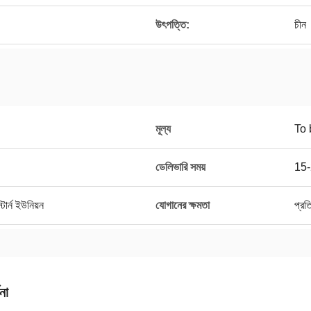
উৎপত্তি:
চীন
মূল্য
To 
ডেলিভারি সময়
15-
ার্ন ইউনিয়ন
যোগানের ক্ষমতা
প্র
না