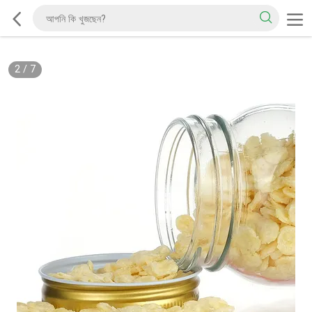
2
/
7