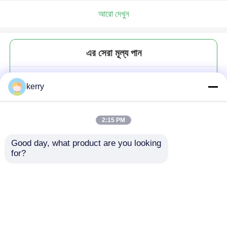
আরো দেখুন
এর সেরা মূল্য পান
কাস্টম মুদ্রিত ফাঁস প্রতিরোধী রান্নাঘর স্টোরেজ
kerry
খালি গ্লাস মেসন জার লিড সহ
2:15 PM
Good day, what product are you looking 
for?
চালিয়ে
প্রস্তাবিত পণ্য