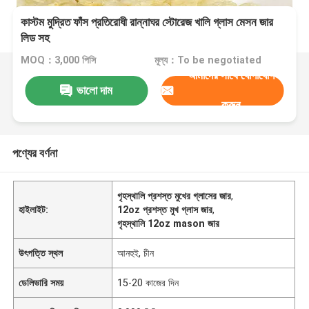
কাস্টম মুদ্রিত ফাঁস প্রতিরোধী রান্নাঘর স্টোরেজ খালি গ্লাস মেসন জার
লিড সহ
MOQ：3,000 পিসি
মূল্য：To be negotiated
আমাদের সাথে যোগাযোগ
ভালো দাম
করুন
পণ্যের বর্ণনা
গৃহস্থালি প্রশস্ত মুখের গ্লাসের জার
,
হাইলাইট:
12oz প্রশস্ত মুখ গ্লাস জার
,
গৃহস্থালি 12oz mason জার
উৎপত্তি স্থল
আনহুই, চীন
ডেলিভারি সময়
15-20 কাজের দিন