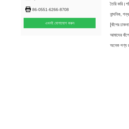
তৈরি করি।শক
86-0551-6266-8708
নান্দনিক, গন
এখনই যোগাযোগ করুন
[বাঁশের ঢাকন
আমাদের বাঁশে
অনেক পণ্য র