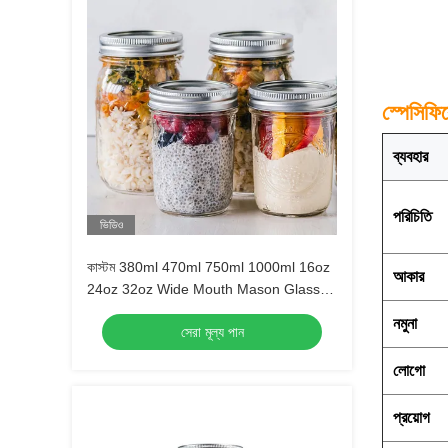
স্পেসিফি
ব্যবহার
পরিচিতি
ভিডিও
কাস্টম 380ml 470ml 750ml 1000ml 16oz
আকার
24oz 32oz Wide Mouth Mason Glass
Jar With Lid in Bulk
নমুনা
সেরা মূল্য পান
লোগো
প্রয়োগ