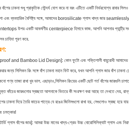
ব বাঁশের ঢাকনা শুধু প্রাকৃতিক সৌন্দর্য যোগ করে না বরং এটিতে একটি নির্ভরযোগ্য রাবার স
শা এবং ব্যবহারিক বৈশিষ্ট্য সঙ্গে, আমাদের borosilicate গ্লাস খাদ্য জার seamlessly 
ertops উপর একটি আকর্ষণীয় centerpiece হিসাবে কাজ. আপনি আপনার প্যান্ট্রি সংগঠি
সব চাহিদা পূরণ করে.
রণ:
oof and Bamboo Lid Design]: কোন ফুটো এবং শক্তিশালী বায়ুরোধী আমাদের প্রধান উ
করার জন্য সিলিকন রিং সঙ্গে বাঁশ ঢাকনা মহান ফিট করে, যখন আপনি গ্লাস জার বাঁশ ঢাকনা ঢে
কনো পণ্য তাজা রাখা খুব ভাল. এছাড়াও,সিলিকন রিংয়ের একটি ছোট গর্ত বাঁশের জারগুলি চাপা
যুক্ত কাঁচের জারগুলোর স্বচ্ছতা আপনাকে ভিতরে কী সংরক্ষণ করা আছে তা দেখতে দেয়, রান্
ঁশের ঢাকনা দিয়ে তৈরি কাচের পাত্রে যে রঙের জিনিসগুলো রাখা হয়, সেগুলোও স্বচ্ছ হয়ে 
বং চমত্কার!
স্টার্ডি গ্লাস বাঁশের জার]: আমরা উচ্চ মানের খাদ্য-গ্রেড উচ্চ বোরোসিলিক্যাট গ্লাস এবং নি