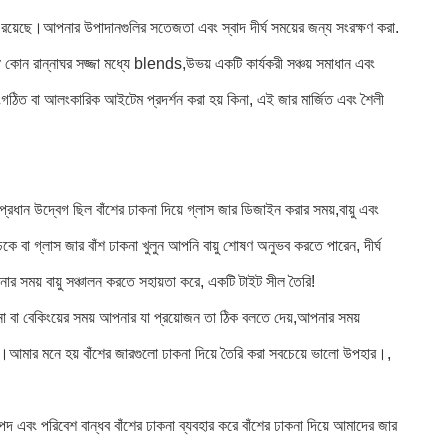
িলও রয়েছে।আপনার উপাদানগুলির সতেজতা এবং স্বাদ দীর্ঘ সময়ের জন্য সংরক্ষণ করা.
কোন রান্নাঘর সজ্জা মধ্যে blends,উভয় একটি কার্যকরী সঞ্চয় সমাধান এবং
ত বা আলংকারিক আইটেম প্রদর্শন করা হয় কিনা, এই জার মার্জিত এবং শৈলী
দ্বেগ ছিল বাঁশের ঢাকনা দিয়ে গ্লাস জার ডিজাইন করার সময়,বায়ু এবং
কে বা গ্লাস জার বাঁশ ঢাকনা খুলুন আপনি বায়ু শোষণ অনুভব করতে পারেন, দীর্ঘ
নোর সময় বায়ু সঞ্চালন করতে সহায়তা করে, একটি টাইট সীল তৈরি!
না বা বেকিংয়ের সময় আপনার যা প্রয়োজন তা ঠিক বলতে দেয়,আপনার সময়
যায়।আমার মনে হয় বাঁশের জারগুলো ঢাকনা দিয়ে তৈরি করা সবচেয়ে ভালো উপহার।,
রাপদ এবং পরিবেশ বান্ধব বাঁশের ঢাকনা ব্যবহার করে বাঁশের ঢাকনা দিয়ে আমাদের জার