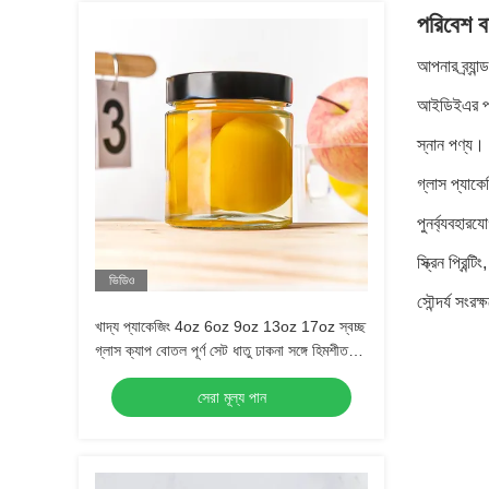
পরিবেশ ব
আপনার ব্র্য
আইডিইএর পরিব
স্নান পণ্য
গ্লাস প্যাকে
পুনর্ব্যবহারয
স্ক্রিন প্রিন
ভিডিও
সৌন্দর্য সংর
খাদ্য প্যাকেজিং 4oz 6oz 9oz 13oz 17oz স্বচ্ছ
গ্লাস ক্যাপ বোতল পূর্ণ সেট ধাতু ঢাকনা সঙ্গে হিমশীতল
গ্লাস জার
সেরা মূল্য পান