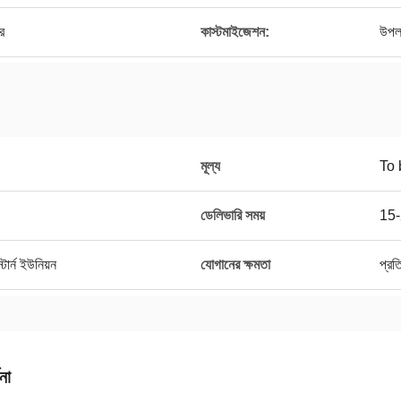
র
কাস্টমাইজেশন:
উপল
মূল্য
To 
ডেলিভারি সময়
15-
ার্ন ইউনিয়ন
যোগানের ক্ষমতা
প্র
না