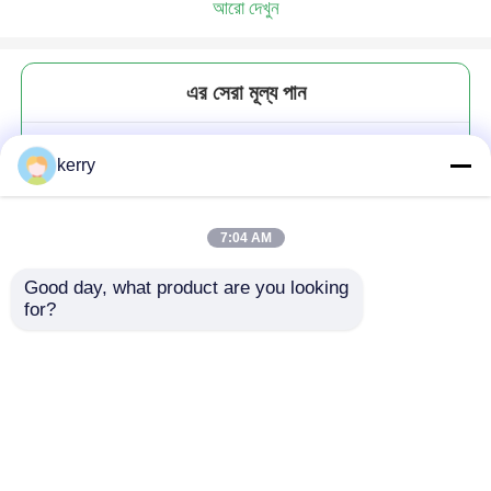
আরো দেখুন
এর সেরা মূল্য পান
বিনামূল্যে নমুনা ইন গ্লাস জলপ্রপাত টেক্সচার
kerry
ওয়াটার কাপ জুস লিকুর কাপ ঘন কাপ
7:04 AM
Good day, what product are you looking 
for?
চালিয়ে
প্রস্তাবিত পণ্য