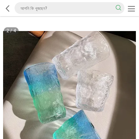
2
/
4