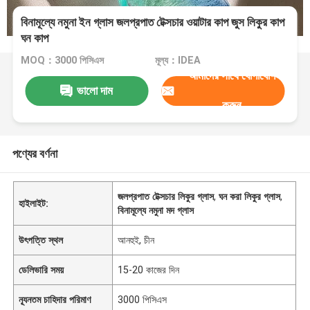
বিনামূল্যে নমুনা ইন গ্লাস জলপ্রপাত টেক্সচার ওয়াটার কাপ জুস লিকুর কাপ
ঘন কাপ
MOQ：3000 পিসিএস
মূল্য：IDEA
আমাদের সাথে যোগাযোগ
ভালো দাম
করুন
পণ্যের বর্ণনা
জলপ্রপাত টেক্সচার লিকুর গ্লাস
,
ঘন করা লিকুর গ্লাস
,
হাইলাইট:
বিনামূল্যে নমুনা মদ গ্লাস
উৎপত্তি স্থল
আনহুই, চীন
ডেলিভারি সময়
15-20 কাজের দিন
ন্যূনতম চাহিদার পরিমাণ
3000 পিসিএস