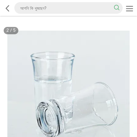
2
/
5