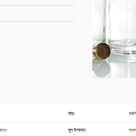
ঘাড়:
বারটপ
বোতল
মূল উপাদান:
গ্লা