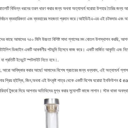
তলটি বিভিন্ন ধরনের তরল ধারণ করার জন্য অথবা অত্যাশ্চর্য ঘরোয়া উপহার তৈরির জন্য আদর
নির্বাচন ব্যবহারিকতা এবং ব্যবহারের সহজতা প্রদান করে।আইডিইএ-এর এই চটকদার এবং 
র কাছে আমাদের ৭৫০ মিলি উচ্চতা বিশিষ্ট সাদা গ্লাসের মদ বোতল উপস্থাপন করছি, আপনার 
টাইলিশ ডিজাইন একটি আকর্ষণীয় পটভূমি হিসেবে কাজ করে। একটি মার্জিত আকৃতি এবং নির্দো
যা প্রতিটি ইভেন্টে স্পটলাইট নিতে হবে।.
ন, আরো আবিষ্কার করার আছে! আমাদের বিশেষ প্রচারের জন্য ধন্যবাদ, এই অত্যাশ্চর্য গ্লা
র প্রিয় হুইস্কি, জিন,অথবা এই উৎকৃষ্ট পাত্র থেকে একটি বিশেষ ঘরোয়া ইনফিউশন
িহার্য টুকরো দিয়ে আপনার অতিথিদের মুগ্ধ করার সুযোগটি কাজে লাগান। স্টক থাকা অবস্থ