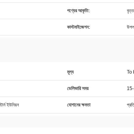
পণ্যের আকৃতি:
বৃত্
কাস্টমাইজেশন:
উপল
মূল্য
To 
ডেলিভারি সময়
15-
ার্ন ইউনিয়ন
যোগানের ক্ষমতা
প্র