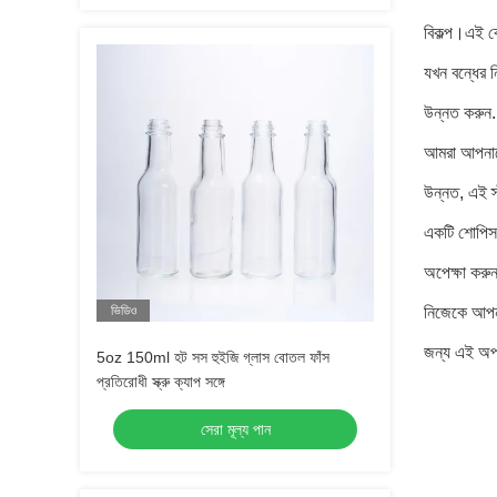
বিকল্প।এই বো
যখন বন্ধের 
উন্নত করুন.
আমরা আপনাদে
উন্নত, এই স্
একটি শোপিস 
অপেক্ষা করু
ভিডিও
নিজেকে আপনা
জন্য এই অপর
5oz 150ml হট সস হুইজি গ্লাস বোতল ফাঁস
প্রতিরোধী স্ক্রু ক্যাপ সঙ্গে
সেরা মূল্য পান