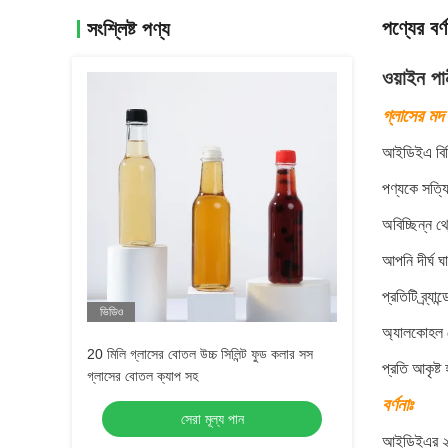
পণ্যের বর্ণ
সংশ্লিষ্ট পণ্য
ওয়াইন পা
গ্লাসের ম
আইডিইএ বিভি
পণ্যকে সত্যি
অবিচ্ছিন্ন 
আপনি দীর্ঘ 
প্রতিটি ব্র্
ভিডিও
অ্যালকোহল বো
20 মিলি গ্লাসের বোতল উচ্চ সিলিন্ট ফুড কলার সস
প্রতি আকৃষ্ট
গ্লাসের বোতল ক্যাপ সহ
বর্ণনাঃ
সেরা মূল্য পান
আইডিইএর ২৫ 