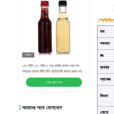
স্পেসিফিক
নাম
সক্ষমতা
রঙ
ভিডিও
১৫০ মিলি ২৫০ মিলি ৫ ওজ ওউজি সালাদ গরম সস
ব্যবহার
গ্লাসের বোতল মিনি ফাঁস প্রতিরোধী কালো ক্যাপ সহ
প্যাকেজ
সেরা মূল্য পান
বিতরণ
আমাদের সাথে যোগাযোগ
লোগো