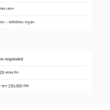
তাকার বোতল
ভ্য -- কাস্টমাইজড অনুরোধ
be negotiated
20 কাজের দিন
তি মাসে 150,000 পিসি