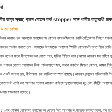
না
নীয় জন্য স্বচ্ছ গ্লাস বোতল কর্ক stopper সঙ্গে পানীয় বায়ুরোধী ঢ
দ ও মদ বোতল
ন্ন আকার এবং আকারের গ্লাসের মদ বোতল প্যাকেজিংয়ের একটি বৈচিত্র্যময় নির্বাচন সরব
কারের পার্থক্য করতে দেয়।আমাদের উচ্চমানের গ্লাসের স্পিরিট বোতলগুলি মূলত চীনে তৈরি 
থ্রেড বন্ধের সাথে সীলমোহর করা যেতে পারে, সুবিধা নিশ্চিত করে।আমরা আপনার সব চাহিদা প
ঘাড় ওয়াইন বোতল প্রয়োজন কিনা, মাউনশাইন জগ, অথবা ককটেল মিশ্রণ বোতল, আমরা নিখুঁত 
যান্ডের একটি অনন্য গল্প, নীতিমালা এবং ব্যক্তিগত স্পর্শ রয়েছে।আপনার ব্র্যান্ডের শক্তিশাল
তলগুলি তৈরি করা আপনার পণ্যের আবেদন বাড়িয়ে তুলবেগ্রাহকরা দৃঢ় বেস, সিলিন্ট গ্লাসের উ
 হওয়ার সম্ভাবনা রয়েছে।
ওনস বোস্টন গোলাকার গ্লাসের মদ বোতল দিয়ে আপনার সংগ্রহকে উন্নত করুন, যার মধ্যে রয