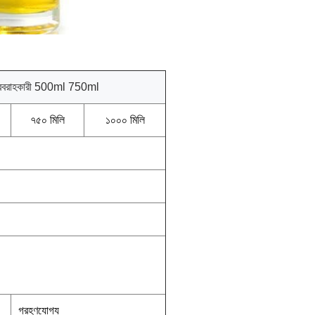
োতল সরবরাহকারী 500ml 750ml
৭৫০ মিলি
১০০০ মিলি
গ্রহণযোগ্য