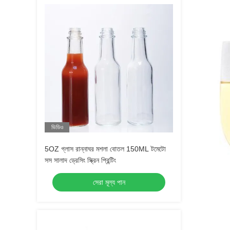
ভিডিও
5OZ গ্লাস রান্নাঘর মশলা বোতল 150ML টমেটো
সস সালাদ ড্রেসিং স্ক্রিন প্রিন্টিং
সেরা মূল্য পান