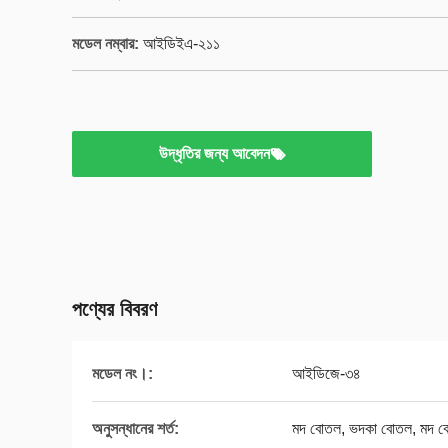
মডেল নম্বার:
আইডিইএ-২১১
উদ্ধৃতির জন্য আবেদন
পণ্যের বিবরণ
মডেল নং।:
আইডিজে-৩৪
অনুসন্ধানের শর্ত:
মদ বোতল, ভদকা বোতল, মদ 