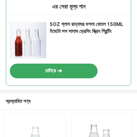
এর সেরা মূল্য পান
5OZ গ্লাস রান্নাঘর মশলা বোতল 150ML
টমেটো সস সালাদ ড্রেসিং স্ক্রিন প্রিন্টিং
চালিয়ে
প্রস্তাবিত পণ্য