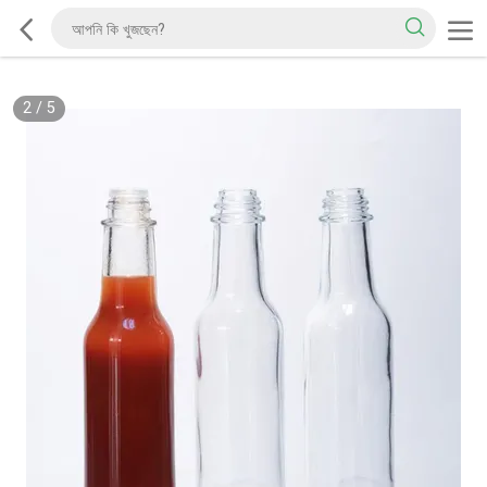
2
/
5