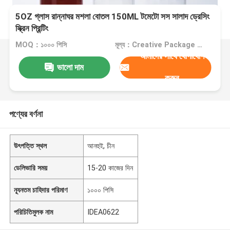
5OZ গ্লাস রান্নাঘর মশলা বোতল 150ML টমেটো সস সালাদ ড্রেসিং
স্ক্রিন প্রিন্টিং
MOQ：১০০০ পিসি
মূল্য：Creative Package Group
আমাদের সাথে যোগাযোগ
ভালো দাম
করুন
পণ্যের বর্ণনা
উৎপত্তি স্থল
আনহুই, চীন
ডেলিভারি সময়
15-20 কাজের দিন
ন্যূনতম চাহিদার পরিমাণ
১০০০ পিসি
পরিচিতিমুলক নাম
IDEA0622